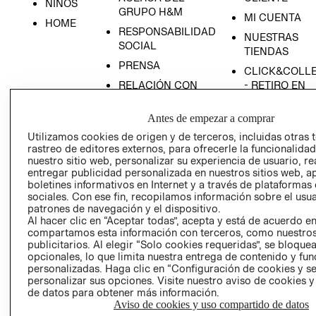
NIÑOS
GRUPO H&M
MI CUENTA
HOME
RESPONSABILIDAD
NUESTRAS
SOCIAL
TIENDAS
PRENSA
CLICK&COLL
RELACIÓN CON
- RETIRO EN
INVERSIONISTAS
TIENDA
Antes de empezar a comprar
POLÍTICA
TÉRMINOS Y
EMPRESARIAL
CONDICIONE
Utilizamos cookies de origen y de terceros, incluidas otras 
rastreo de editores externos, para ofrecerle la funcionalid
AVISO DE
nuestro sitio web, personalizar su experiencia de usuario, rea
PRIVACIDAD
entregar publicidad personalizada en nuestros sitios web, a
boletines informativos en Internet y a través de plataformas
GIFT CARD
sociales. Con ese fin, recopilamos información sobre el usua
AVISO DE
patrones de navegación y el dispositivo.
Al hacer clic en “Aceptar todas”, acepta y está de acuerdo e
COOKIES
compartamos esta información con terceros, como nuestros
publicitarios. Al elegir “Solo cookies requeridas”, se bloque
opcionales, lo que limita nuestra entrega de contenido y fu
personalizadas. Haga clic en “Configuración de cookies y se
personalizar sus opciones. Visite nuestro aviso de cookies 
de datos para obtener más información.
Aviso de cookies y uso compartido de datos