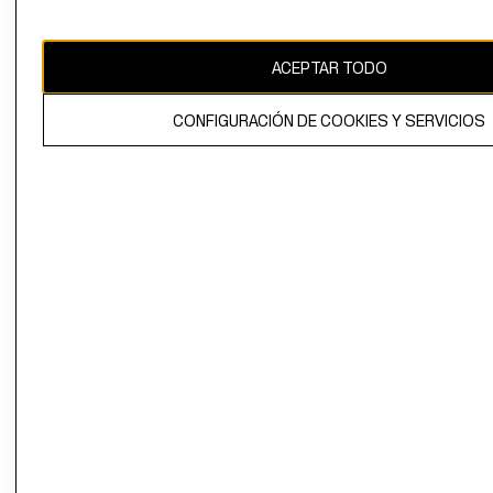
Uruguay ($U)
CAMBIAR REGIÓN
ACEPTAR TODO
CONFIGURACIÓN DE COOKIES Y SERVICIOS
El contenido de esta página web está protegido por copyright y es
propiedad de H&M Hennes & Mauritz AB.