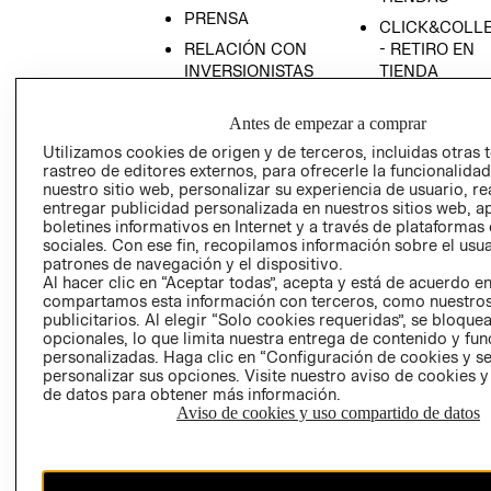
PRENSA
CLICK&COLL
RELACIÓN CON
- RETIRO EN
INVERSIONISTAS
TIENDA
POLÍTICA
TÉRMINOS Y
Antes de empezar a comprar
EMPRESARIAL
CONDICIONE
Utilizamos cookies de origen y de terceros, incluidas otras 
AVISO DE
rastreo de editores externos, para ofrecerle la funcionalid
PRIVACIDAD
nuestro sitio web, personalizar su experiencia de usuario, rea
GIFT CARD
entregar publicidad personalizada en nuestros sitios web, a
boletines informativos en Internet y a través de plataformas
AVISO DE
sociales. Con ese fin, recopilamos información sobre el usua
COOKIES
patrones de navegación y el dispositivo.
Al hacer clic en “Aceptar todas”, acepta y está de acuerdo e
compartamos esta información con terceros, como nuestros
publicitarios. Al elegir “Solo cookies requeridas”, se bloque
opcionales, lo que limita nuestra entrega de contenido y fu
personalizadas. Haga clic en “Configuración de cookies y se
personalizar sus opciones. Visite nuestro aviso de cookies 
de datos para obtener más información.
Uruguay ($U)
Aviso de cookies y uso compartido de datos
CAMBIAR REGIÓN