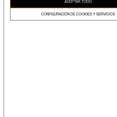
ACEPTAR TODO
CONFIGURACIÓN DE COOKIES Y SERVICIOS
El contenido de esta página web está protegido por copyright y es
propiedad de H&M Hennes & Mauritz AB.