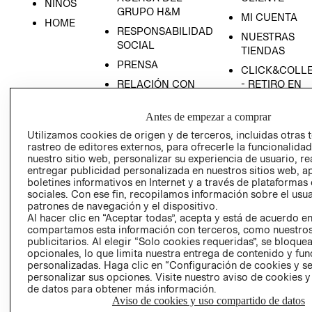
NIÑOS
GRUPO H&M
MI CUENTA
HOME
RESPONSABILIDAD
NUESTRAS
SOCIAL
TIENDAS
PRENSA
CLICK&COLL
RELACIÓN CON
- RETIRO EN
INVERSIONISTAS
TIENDA
Antes de empezar a comprar
POLÍTICA
TÉRMINOS Y
EMPRESARIAL
CONDICIONE
Utilizamos cookies de origen y de terceros, incluidas otras 
rastreo de editores externos, para ofrecerle la funcionalid
AVISO DE
nuestro sitio web, personalizar su experiencia de usuario, rea
PRIVACIDAD
entregar publicidad personalizada en nuestros sitios web, a
boletines informativos en Internet y a través de plataformas
GIFT CARD
sociales. Con ese fin, recopilamos información sobre el usua
AVISO DE
patrones de navegación y el dispositivo.
Al hacer clic en “Aceptar todas”, acepta y está de acuerdo e
COOKIES
compartamos esta información con terceros, como nuestros
publicitarios. Al elegir “Solo cookies requeridas”, se bloque
opcionales, lo que limita nuestra entrega de contenido y fu
personalizadas. Haga clic en “Configuración de cookies y se
personalizar sus opciones. Visite nuestro aviso de cookies 
de datos para obtener más información.
Aviso de cookies y uso compartido de datos