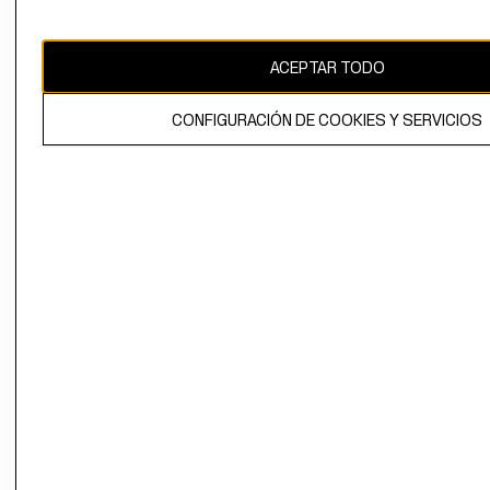
Uruguay ($U)
CAMBIAR REGIÓN
ACEPTAR TODO
CONFIGURACIÓN DE COOKIES Y SERVICIOS
El contenido de esta página web está protegido por copyright y es
propiedad de H&M Hennes & Mauritz AB.