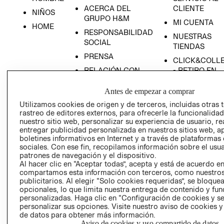
ACERCA DEL
CLIENTE
NIÑOS
GRUPO H&M
MI CUENTA
HOME
RESPONSABILIDAD
NUESTRAS
SOCIAL
TIENDAS
PRENSA
CLICK&COLL
RELACIÓN CON
- RETIRO EN
INVERSIONISTAS
TIENDA
Antes de empezar a comprar
POLÍTICA
TÉRMINOS Y
Utilizamos cookies de origen y de terceros, incluidas otras 
EMPRESARIAL
CONDICIONE
rastreo de editores externos, para ofrecerle la funcionalid
AVISO DE
nuestro sitio web, personalizar su experiencia de usuario, rea
PRIVACIDAD
entregar publicidad personalizada en nuestros sitios web, a
boletines informativos en Internet y a través de plataformas
GIFT CARD
sociales. Con ese fin, recopilamos información sobre el usua
patrones de navegación y el dispositivo.
AVISO DE
Al hacer clic en “Aceptar todas”, acepta y está de acuerdo e
COOKIES
compartamos esta información con terceros, como nuestros
publicitarios. Al elegir “Solo cookies requeridas”, se bloque
opcionales, lo que limita nuestra entrega de contenido y fu
personalizadas. Haga clic en “Configuración de cookies y se
personalizar sus opciones. Visite nuestro aviso de cookies 
de datos para obtener más información.
Aviso de cookies y uso compartido de datos