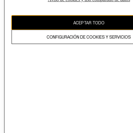
Uruguay ($U)
CAMBIAR REGIÓN
ACEPTAR TODO
CONFIGURACIÓN DE COOKIES Y SERVICIOS
El contenido de esta página web está protegido por copyright y es
propiedad de H&M Hennes & Mauritz AB.