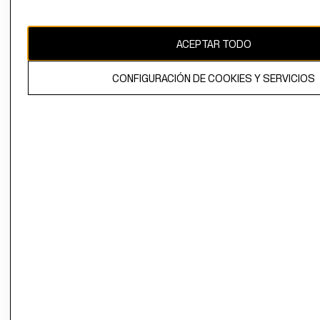
Uruguay ($U)
CAMBIAR REGIÓN
ACEPTAR TODO
CONFIGURACIÓN DE COOKIES Y SERVICIOS
El contenido de esta página web está protegido por copyright y es
propiedad de H&M Hennes & Mauritz AB.