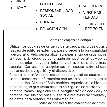
NIÑOS
GRUPO H&M
MI CUENTA
HOME
RESPONSABILIDAD
NUESTRAS
SOCIAL
TIENDAS
PRENSA
CLICK&COLL
RELACIÓN CON
- RETIRO EN
INVERSIONISTAS
TIENDA
Antes de empezar a comprar
POLÍTICA
TÉRMINOS Y
EMPRESARIAL
CONDICIONE
Utilizamos cookies de origen y de terceros, incluidas otras 
rastreo de editores externos, para ofrecerle la funcionalid
AVISO DE
nuestro sitio web, personalizar su experiencia de usuario, rea
PRIVACIDAD
entregar publicidad personalizada en nuestros sitios web, a
boletines informativos en Internet y a través de plataformas
GIFT CARD
sociales. Con ese fin, recopilamos información sobre el usua
AVISO DE
patrones de navegación y el dispositivo.
Al hacer clic en “Aceptar todas”, acepta y está de acuerdo e
COOKIES
compartamos esta información con terceros, como nuestros
publicitarios. Al elegir “Solo cookies requeridas”, se bloque
opcionales, lo que limita nuestra entrega de contenido y fu
personalizadas. Haga clic en “Configuración de cookies y se
personalizar sus opciones. Visite nuestro aviso de cookies 
de datos para obtener más información.
Aviso de cookies y uso compartido de datos