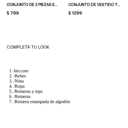
CONJUNTO DE 2 PIEZAS EN PUNTO ACANALADO
CONJUNTO DE VESTIDO Y REMERA
PRICE:
$ 799
PRICE:
$ 1299
COMPLETÁ TU LOOK
hm.com
/
Bebes
/
Nina
/
Ropa
/
Remeras y tops
/
Remeras
/
Remera estampada de algodón