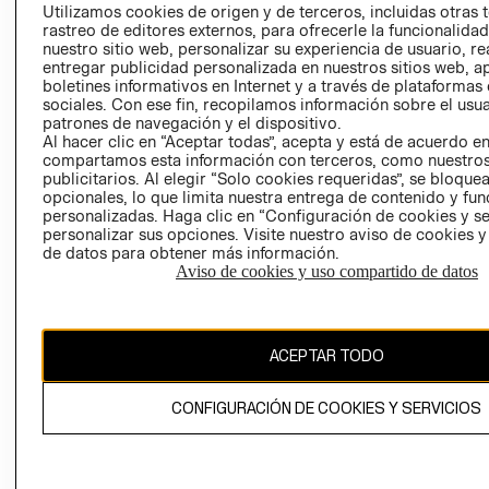
PRENSA
Utilizamos cookies de origen y de terceros, incluidas otras 
CLICK&COLL
rastreo de editores externos, para ofrecerle la funcionalid
RELACIÓN CON
- RETIRO EN
nuestro sitio web, personalizar su experiencia de usuario, rea
INVERSIONISTAS
TIENDA
entregar publicidad personalizada en nuestros sitios web, a
boletines informativos en Internet y a través de plataformas
POLÍTICA
TÉRMINOS Y
sociales. Con ese fin, recopilamos información sobre el usua
EMPRESARIAL
CONDICIONE
patrones de navegación y el dispositivo.
AVISO DE
Al hacer clic en “Aceptar todas”, acepta y está de acuerdo e
compartamos esta información con terceros, como nuestros
PRIVACIDAD
publicitarios. Al elegir “Solo cookies requeridas”, se bloque
GIFT CARD
opcionales, lo que limita nuestra entrega de contenido y fu
personalizadas. Haga clic en “Configuración de cookies y se
AVISO DE
personalizar sus opciones. Visite nuestro aviso de cookies 
COOKIES
de datos para obtener más información.
Aviso de cookies y uso compartido de datos
ACEPTAR TODO
Uruguay ($U)
CONFIGURACIÓN DE COOKIES Y SERVICIOS
CAMBIAR REGIÓN