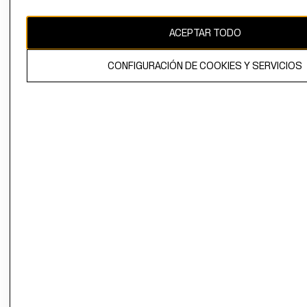
CAMBIAR REGIÓN
ACEPTAR TODO
CONFIGURACIÓN DE COOKIES Y SERVICIOS
El contenido de esta página web está protegido por copyright y es
propiedad de H&M Hennes & Mauritz AB.