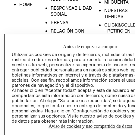
MI CUENTA
HOME
RESPONSABILIDAD
NUESTRAS
SOCIAL
TIENDAS
PRENSA
CLICK&COLL
RELACIÓN CON
- RETIRO EN
INVERSIONISTAS
TIENDA
POLÍTICA
TÉRMINOS Y
Antes de empezar a comprar
EMPRESARIAL
CONDICIONE
Utilizamos cookies de origen y de terceros, incluidas otras 
rastreo de editores externos, para ofrecerle la funcionalid
AVISO DE
nuestro sitio web, personalizar su experiencia de usuario, rea
PRIVACIDAD
entregar publicidad personalizada en nuestros sitios web, a
GIFT CARD
boletines informativos en Internet y a través de plataformas
sociales. Con ese fin, recopilamos información sobre el usua
AVISO DE
patrones de navegación y el dispositivo.
COOKIES
Al hacer clic en “Aceptar todas”, acepta y está de acuerdo e
compartamos esta información con terceros, como nuestros
publicitarios. Al elegir “Solo cookies requeridas”, se bloque
opcionales, lo que limita nuestra entrega de contenido y fu
personalizadas. Haga clic en “Configuración de cookies y se
personalizar sus opciones. Visite nuestro aviso de cookies 
de datos para obtener más información.
Aviso de cookies y uso compartido de datos
Uruguay ($U)