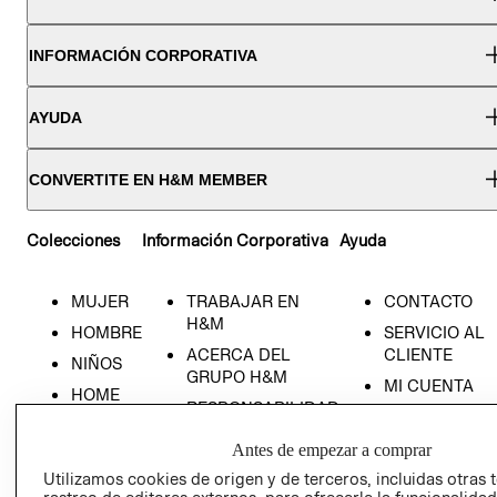
INFORMACIÓN CORPORATIVA
AYUDA
CONVERTITE EN H&M MEMBER
Colecciones
Información Corporativa
Ayuda
MUJER
TRABAJAR EN
CONTACTO
H&M
HOMBRE
SERVICIO AL
ACERCA DEL
CLIENTE
NIÑOS
GRUPO H&M
MI CUENTA
HOME
RESPONSABILIDAD
NUESTRAS
SOCIAL
TIENDAS
Antes de empezar a comprar
PRENSA
CLICK&COLL
Utilizamos cookies de origen y de terceros, incluidas otras 
RELACIÓN CON
- RETIRO EN