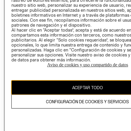
rastreo de editores externos, para ofrecerle la funcionalid
INVERSIONISTAS
TIENDA
nuestro sitio web, personalizar su experiencia de usuario, rea
entregar publicidad personalizada en nuestros sitios web, a
POLÍTICA
TÉRMINOS Y
boletines informativos en Internet y a través de plataformas
EMPRESARIAL
CONDICIONE
sociales. Con ese fin, recopilamos información sobre el usua
patrones de navegación y el dispositivo.
AVISO DE
Al hacer clic en “Aceptar todas”, acepta y está de acuerdo e
PRIVACIDAD
compartamos esta información con terceros, como nuestros
publicitarios. Al elegir “Solo cookies requeridas”, se bloque
GIFT CARD
opcionales, lo que limita nuestra entrega de contenido y fu
AVISO DE
personalizadas. Haga clic en “Configuración de cookies y se
COOKIES
personalizar sus opciones. Visite nuestro aviso de cookies 
de datos para obtener más información.
Aviso de cookies y uso compartido de datos
ACEPTAR TODO
Uruguay ($U)
CONFIGURACIÓN DE COOKIES Y SERVICIOS
CAMBIAR REGIÓN