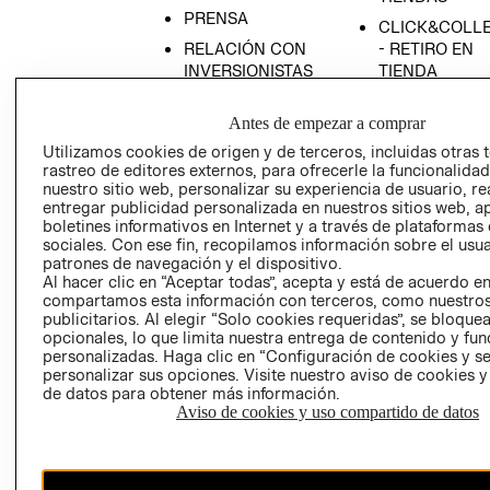
PRENSA
CLICK&COLL
RELACIÓN CON
- RETIRO EN
INVERSIONISTAS
TIENDA
POLÍTICA
TÉRMINOS Y
Antes de empezar a comprar
EMPRESARIAL
CONDICIONE
Utilizamos cookies de origen y de terceros, incluidas otras 
AVISO DE
rastreo de editores externos, para ofrecerle la funcionalid
PRIVACIDAD
nuestro sitio web, personalizar su experiencia de usuario, rea
GIFT CARD
entregar publicidad personalizada en nuestros sitios web, a
boletines informativos en Internet y a través de plataformas
AVISO DE
sociales. Con ese fin, recopilamos información sobre el usua
COOKIES
patrones de navegación y el dispositivo.
Al hacer clic en “Aceptar todas”, acepta y está de acuerdo e
compartamos esta información con terceros, como nuestros
publicitarios. Al elegir “Solo cookies requeridas”, se bloque
opcionales, lo que limita nuestra entrega de contenido y fu
personalizadas. Haga clic en “Configuración de cookies y se
personalizar sus opciones. Visite nuestro aviso de cookies 
de datos para obtener más información.
Uruguay ($U)
Aviso de cookies y uso compartido de datos
CAMBIAR REGIÓN