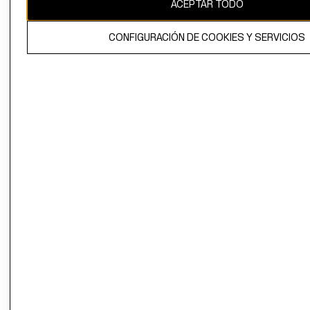
ACEPTAR TODO
CONFIGURACIÓN DE COOKIES Y SERVICIOS
El contenido de esta página web está protegido por copyright y es
propiedad de H&M Hennes & Mauritz AB.