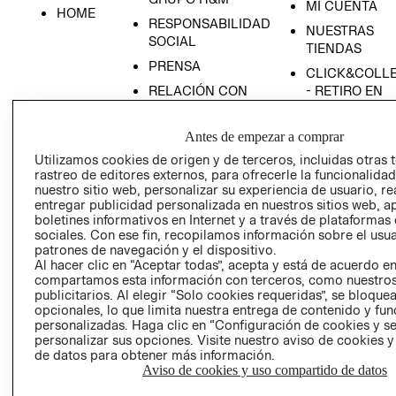
MI CUENTA
HOME
RESPONSABILIDAD
NUESTRAS
SOCIAL
TIENDAS
PRENSA
CLICK&COLL
RELACIÓN CON
- RETIRO EN
INVERSIONISTAS
TIENDA
POLÍTICA
TÉRMINOS Y
Antes de empezar a comprar
EMPRESARIAL
CONDICIONE
Utilizamos cookies de origen y de terceros, incluidas otras 
rastreo de editores externos, para ofrecerle la funcionalid
AVISO DE
nuestro sitio web, personalizar su experiencia de usuario, rea
PRIVACIDAD
entregar publicidad personalizada en nuestros sitios web, a
GIFT CARD
boletines informativos en Internet y a través de plataformas
sociales. Con ese fin, recopilamos información sobre el usua
AVISO DE
patrones de navegación y el dispositivo.
COOKIES
Al hacer clic en “Aceptar todas”, acepta y está de acuerdo e
compartamos esta información con terceros, como nuestros
publicitarios. Al elegir “Solo cookies requeridas”, se bloque
opcionales, lo que limita nuestra entrega de contenido y fu
personalizadas. Haga clic en “Configuración de cookies y se
personalizar sus opciones. Visite nuestro aviso de cookies 
de datos para obtener más información.
Aviso de cookies y uso compartido de datos
Uruguay ($U)