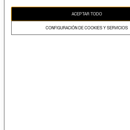
CAMBIAR REGIÓN
ACEPTAR TODO
CONFIGURACIÓN DE COOKIES Y SERVICIOS
El contenido de esta página web está protegido por copyright y es
propiedad de H&M Hennes & Mauritz AB.