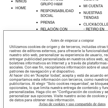
NIÑOS
GRUPO H&M
MI CUENTA
HOME
RESPONSABILIDAD
NUESTRAS
SOCIAL
TIENDAS
PRENSA
CLICK&COLL
RELACIÓN CON
- RETIRO EN
INVERSIONISTAS
TIENDA
Antes de empezar a comprar
POLÍTICA
TÉRMINOS Y
EMPRESARIAL
CONDICIONE
Utilizamos cookies de origen y de terceros, incluidas otras 
rastreo de editores externos, para ofrecerle la funcionalid
AVISO DE
nuestro sitio web, personalizar su experiencia de usuario, rea
PRIVACIDAD
entregar publicidad personalizada en nuestros sitios web, a
boletines informativos en Internet y a través de plataformas
GIFT CARD
sociales. Con ese fin, recopilamos información sobre el usua
AVISO DE
patrones de navegación y el dispositivo.
Al hacer clic en “Aceptar todas”, acepta y está de acuerdo e
COOKIES
compartamos esta información con terceros, como nuestros
publicitarios. Al elegir “Solo cookies requeridas”, se bloque
opcionales, lo que limita nuestra entrega de contenido y fu
personalizadas. Haga clic en “Configuración de cookies y se
personalizar sus opciones. Visite nuestro aviso de cookies 
de datos para obtener más información.
Aviso de cookies y uso compartido de datos