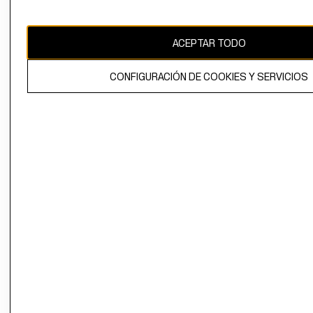
Uruguay ($U)
CAMBIAR REGIÓN
ACEPTAR TODO
CONFIGURACIÓN DE COOKIES Y SERVICIOS
El contenido de esta página web está protegido por copyright y es
propiedad de H&M Hennes & Mauritz AB.