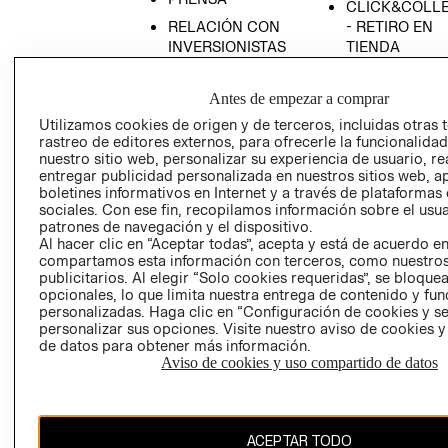
CLICK&COLL
RELACIÓN CON
- RETIRO EN
INVERSIONISTAS
TIENDA
POLÍTICA
TÉRMINOS Y
EMPRESARIAL
CONDICIONE
Antes de empezar a comprar
AVISO DE
Utilizamos cookies de origen y de terceros, incluidas otras 
rastreo de editores externos, para ofrecerle la funcionalid
PRIVACIDAD
nuestro sitio web, personalizar su experiencia de usuario, rea
GIFT CARD
entregar publicidad personalizada en nuestros sitios web, a
boletines informativos en Internet y a través de plataformas
AVISO DE
sociales. Con ese fin, recopilamos información sobre el usua
COOKIES
patrones de navegación y el dispositivo.
Al hacer clic en “Aceptar todas”, acepta y está de acuerdo e
compartamos esta información con terceros, como nuestros
publicitarios. Al elegir “Solo cookies requeridas”, se bloque
opcionales, lo que limita nuestra entrega de contenido y fu
personalizadas. Haga clic en “Configuración de cookies y se
personalizar sus opciones. Visite nuestro aviso de cookies 
de datos para obtener más información.
Uruguay ($U)
Aviso de cookies y uso compartido de datos
CAMBIAR REGIÓN
ACEPTAR TODO