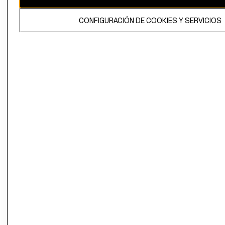
El contenido de esta página web está protegido por copyright y es
CONFIGURACIÓN DE COOKIES Y SERVICIOS
propiedad de H&M Hennes & Mauritz AB.