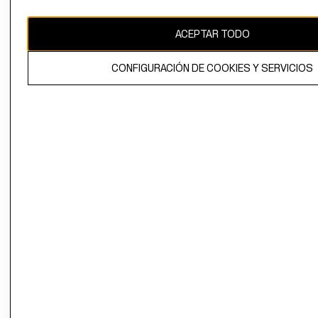
CAMBIAR REGIÓN
ACEPTAR TODO
CONFIGURACIÓN DE COOKIES Y SERVICIOS
El contenido de esta página web está protegido por copyright y es
propiedad de H&M Hennes & Mauritz AB.