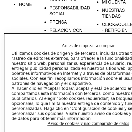
MI CUENTA
HOME
RESPONSABILIDAD
NUESTRAS
SOCIAL
TIENDAS
PRENSA
CLICK&COLL
RELACIÓN CON
- RETIRO EN
INVERSIONISTAS
TIENDA
POLÍTICA
TÉRMINOS Y
Antes de empezar a comprar
EMPRESARIAL
CONDICIONE
Utilizamos cookies de origen y de terceros, incluidas otras 
rastreo de editores externos, para ofrecerle la funcionalid
AVISO DE
nuestro sitio web, personalizar su experiencia de usuario, rea
PRIVACIDAD
entregar publicidad personalizada en nuestros sitios web, a
GIFT CARD
boletines informativos en Internet y a través de plataformas
sociales. Con ese fin, recopilamos información sobre el usua
AVISO DE
patrones de navegación y el dispositivo.
COOKIES
Al hacer clic en “Aceptar todas”, acepta y está de acuerdo e
compartamos esta información con terceros, como nuestros
publicitarios. Al elegir “Solo cookies requeridas”, se bloque
opcionales, lo que limita nuestra entrega de contenido y fu
personalizadas. Haga clic en “Configuración de cookies y se
personalizar sus opciones. Visite nuestro aviso de cookies 
de datos para obtener más información.
Aviso de cookies y uso compartido de datos
Uruguay ($U)