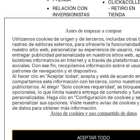
CLICK&COLL
RELACIÓN CON
- RETIRO EN
INVERSIONISTAS
TIENDA
POLÍTICA
TÉRMINOS Y
EMPRESARIAL
CONDICIONE
Antes de empezar a comprar
AVISO DE
Utilizamos cookies de origen y de terceros, incluidas otras 
rastreo de editores externos, para ofrecerle la funcionalid
PRIVACIDAD
nuestro sitio web, personalizar su experiencia de usuario, rea
GIFT CARD
entregar publicidad personalizada en nuestros sitios web, a
boletines informativos en Internet y a través de plataformas
AVISO DE
sociales. Con ese fin, recopilamos información sobre el usua
COOKIES
patrones de navegación y el dispositivo.
Al hacer clic en “Aceptar todas”, acepta y está de acuerdo e
compartamos esta información con terceros, como nuestros
publicitarios. Al elegir “Solo cookies requeridas”, se bloque
opcionales, lo que limita nuestra entrega de contenido y fu
personalizadas. Haga clic en “Configuración de cookies y se
personalizar sus opciones. Visite nuestro aviso de cookies 
de datos para obtener más información.
Uruguay ($U)
Aviso de cookies y uso compartido de datos
CAMBIAR REGIÓN
ACEPTAR TODO