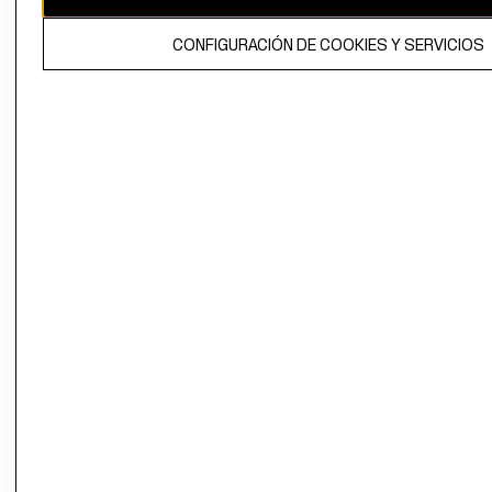
El contenido de esta página web está protegido por copyright y es
CONFIGURACIÓN DE COOKIES Y SERVICIOS
propiedad de H&M Hennes & Mauritz AB.