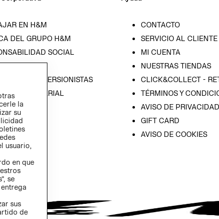
AJAR EN H&M
CONTACTO
CA DEL GRUPO H&M
SERVICIO AL CLIENTE
ONSABILIDAD SOCIAL
MI CUENTA
SA
NUESTRAS TIENDAS
IÓN CON INVERSIONISTAS
CLICK&COLLECT - RE
ICA EMPRESARIAL
TÉRMINOS Y CONDICI
otras
cerle la
AVISO DE PRIVACIDA
izar su
GIFT CARD
blicidad
oletines
AVISO DE COOKIES
redes
l usuario,
erdo en que
estros
”, se
 entrega
zar sus
artido de