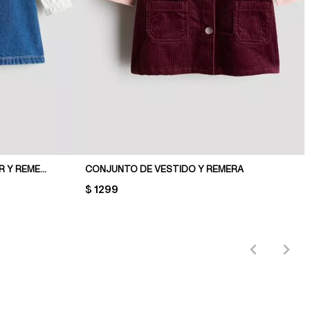
CONJUNTO DE VESTIDO JUMPER Y REMERA
CONJUNTO DE VESTIDO Y REMERA
PRICE:
$ 1299