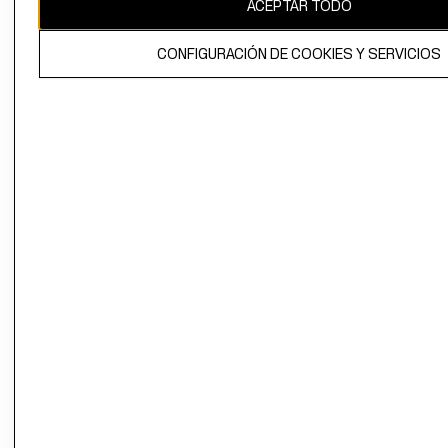
ACEPTAR TODO
CONFIGURACIÓN DE COOKIES Y SERVICIOS
El contenido de esta página web está protegido por copyright y es
propiedad de H&M Hennes & Mauritz AB.