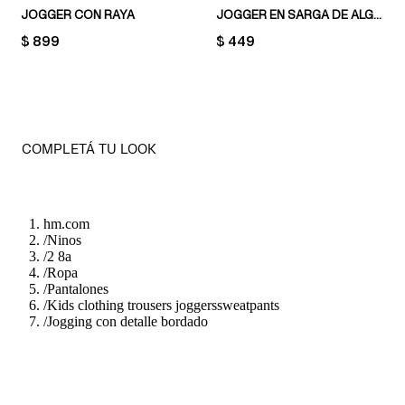
JOGGER CON RAYA
JOGGER EN SARGA DE ALGODÓN
PRICE:
$ 899
PRICE:
$ 449
COMPLETÁ TU LOOK
hm.com
/
Ninos
/
2 8a
/
Ropa
/
Pantalones
/
Kids clothing trousers joggerssweatpants
/
Jogging con detalle bordado