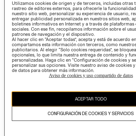
PRENSA
Utilizamos cookies de origen y de terceros, incluidas otras 
CLICK&COLL
rastreo de editores externos, para ofrecerle la funcionalid
RELACIÓN CON
- RETIRO EN
nuestro sitio web, personalizar su experiencia de usuario, rea
INVERSIONISTAS
TIENDA
entregar publicidad personalizada en nuestros sitios web, a
boletines informativos en Internet y a través de plataformas
POLÍTICA
TÉRMINOS Y
sociales. Con ese fin, recopilamos información sobre el usua
EMPRESARIAL
CONDICIONE
patrones de navegación y el dispositivo.
AVISO DE
Al hacer clic en “Aceptar todas”, acepta y está de acuerdo e
compartamos esta información con terceros, como nuestros
PRIVACIDAD
publicitarios. Al elegir “Solo cookies requeridas”, se bloque
GIFT CARD
opcionales, lo que limita nuestra entrega de contenido y fu
personalizadas. Haga clic en “Configuración de cookies y se
AVISO DE
personalizar sus opciones. Visite nuestro aviso de cookies 
COOKIES
de datos para obtener más información.
Aviso de cookies y uso compartido de datos
ACEPTAR TODO
Uruguay ($U)
CONFIGURACIÓN DE COOKIES Y SERVICIOS
CAMBIAR REGIÓN