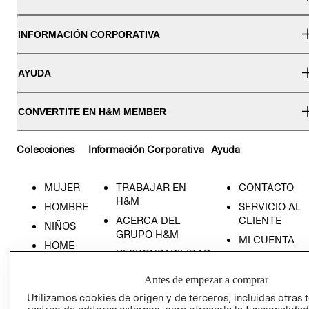
INFORMACIÓN CORPORATIVA
AYUDA
CONVERTITE EN H&M MEMBER
Colecciones
Información Corporativa
Ayuda
MUJER
TRABAJAR EN
CONTACTO
H&M
HOMBRE
SERVICIO AL
ACERCA DEL
CLIENTE
NIÑOS
GRUPO H&M
MI CUENTA
HOME
RESPONSABILIDAD
NUESTRAS
SOCIAL
TIENDAS
Antes de empezar a comprar
PRENSA
CLICK&COLL
Utilizamos cookies de origen y de terceros, incluidas otras 
RELACIÓN CON
- RETIRO EN