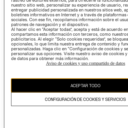
rastreo de editores externos, para ofrecerle la funcionalid
INVERSIONISTAS
TIENDA
nuestro sitio web, personalizar su experiencia de usuario, rea
entregar publicidad personalizada en nuestros sitios web, a
POLÍTICA
TÉRMINOS Y
boletines informativos en Internet y a través de plataformas
EMPRESARIAL
CONDICIONE
sociales. Con ese fin, recopilamos información sobre el usua
patrones de navegación y el dispositivo.
AVISO DE
Al hacer clic en “Aceptar todas”, acepta y está de acuerdo e
PRIVACIDAD
compartamos esta información con terceros, como nuestros
publicitarios. Al elegir “Solo cookies requeridas”, se bloque
GIFT CARD
opcionales, lo que limita nuestra entrega de contenido y fu
AVISO DE
personalizadas. Haga clic en “Configuración de cookies y se
COOKIES
personalizar sus opciones. Visite nuestro aviso de cookies 
de datos para obtener más información.
Aviso de cookies y uso compartido de datos
ACEPTAR TODO
Uruguay ($U)
CONFIGURACIÓN DE COOKIES Y SERVICIOS
CAMBIAR REGIÓN