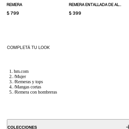
REMERA
REMERA ENTALLADA DE ALGODÓN
PRICE:
$ 799
PRICE:
$ 399
COMPLETÁ TU LOOK
hm.com
/
Mujer
/
Remeras y tops
/
Mangas cortas
/
Remera con hombreras
COLECCIONES