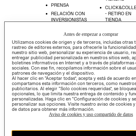
PRENSA
CLICK&COLL
RELACIÓN CON
- RETIRO EN
INVERSIONISTAS
TIENDA
POLÍTICA
TÉRMINOS Y
Antes de empezar a comprar
EMPRESARIAL
CONDICIONE
Utilizamos cookies de origen y de terceros, incluidas otras 
AVISO DE
rastreo de editores externos, para ofrecerle la funcionalid
PRIVACIDAD
nuestro sitio web, personalizar su experiencia de usuario, rea
GIFT CARD
entregar publicidad personalizada en nuestros sitios web, a
boletines informativos en Internet y a través de plataformas
AVISO DE
sociales. Con ese fin, recopilamos información sobre el usua
COOKIES
patrones de navegación y el dispositivo.
Al hacer clic en “Aceptar todas”, acepta y está de acuerdo e
compartamos esta información con terceros, como nuestros
publicitarios. Al elegir “Solo cookies requeridas”, se bloque
opcionales, lo que limita nuestra entrega de contenido y fu
personalizadas. Haga clic en “Configuración de cookies y se
personalizar sus opciones. Visite nuestro aviso de cookies 
de datos para obtener más información.
Uruguay ($U)
Aviso de cookies y uso compartido de datos
CAMBIAR REGIÓN