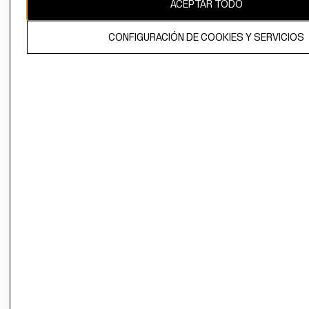
ACEPTAR TODO
CONFIGURACIÓN DE COOKIES Y SERVICIOS
El contenido de esta página web está protegido por copyright y es
propiedad de H&M Hennes & Mauritz AB.