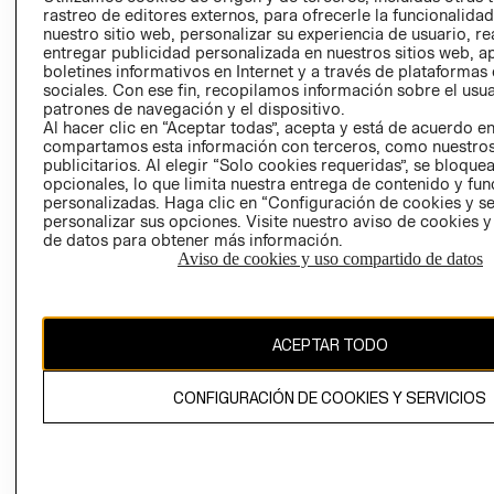
RELACIÓN CON
- RETIRO EN
rastreo de editores externos, para ofrecerle la funcionalid
nuestro sitio web, personalizar su experiencia de usuario, rea
INVERSIONISTAS
TIENDA
entregar publicidad personalizada en nuestros sitios web, a
POLÍTICA
TÉRMINOS Y
boletines informativos en Internet y a través de plataformas
EMPRESARIAL
CONDICIONE
sociales. Con ese fin, recopilamos información sobre el usua
patrones de navegación y el dispositivo.
AVISO DE
Al hacer clic en “Aceptar todas”, acepta y está de acuerdo e
PRIVACIDAD
compartamos esta información con terceros, como nuestros
publicitarios. Al elegir “Solo cookies requeridas”, se bloque
GIFT CARD
opcionales, lo que limita nuestra entrega de contenido y fu
personalizadas. Haga clic en “Configuración de cookies y se
AVISO DE
personalizar sus opciones. Visite nuestro aviso de cookies 
COOKIES
de datos para obtener más información.
Aviso de cookies y uso compartido de datos
ACEPTAR TODO
Uruguay ($U)
CONFIGURACIÓN DE COOKIES Y SERVICIOS
CAMBIAR REGIÓN