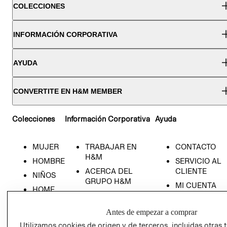
COLECCIONES
INFORMACIÓN CORPORATIVA
AYUDA
CONVERTITE EN H&M MEMBER
Colecciones
Información Corporativa
Ayuda
MUJER
TRABAJAR EN
CONTACTO
H&M
HOMBRE
SERVICIO AL
ACERCA DEL
CLIENTE
NIÑOS
GRUPO H&M
MI CUENTA
HOME
RESPONSABILIDAD
NUESTRAS
SOCIAL
TIENDAS
Antes de empezar a comprar
PRENSA
CLICK&COLL
Utilizamos cookies de origen y de terceros, incluidas otras 