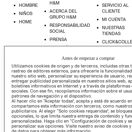
H&M
HOMBRE
SERVICIO AL
ACERCA DEL
CLIENTE
NIÑOS
GRUPO H&M
MI CUENTA
HOME
RESPONSABILIDAD
NUESTRAS
SOCIAL
TIENDAS
PRENSA
CLICK&COLL
RELACIÓN CON
- RETIRO EN
INVERSIONISTAS
TIENDA
Antes de empezar a comprar
POLÍTICA
TÉRMINOS Y
Utilizamos cookies de origen y de terceros, incluidas otras 
EMPRESARIAL
CONDICIONE
rastreo de editores externos, para ofrecerle la funcionalid
AVISO DE
nuestro sitio web, personalizar su experiencia de usuario, rea
entregar publicidad personalizada en nuestros sitios web, a
PRIVACIDAD
boletines informativos en Internet y a través de plataformas
GIFT CARD
sociales. Con ese fin, recopilamos información sobre el usua
patrones de navegación y el dispositivo.
AVISO DE
Al hacer clic en “Aceptar todas”, acepta y está de acuerdo e
COOKIES
compartamos esta información con terceros, como nuestros
publicitarios. Al elegir “Solo cookies requeridas”, se bloque
opcionales, lo que limita nuestra entrega de contenido y fu
personalizadas. Haga clic en “Configuración de cookies y se
personalizar sus opciones. Visite nuestro aviso de cookies 
de datos para obtener más información.