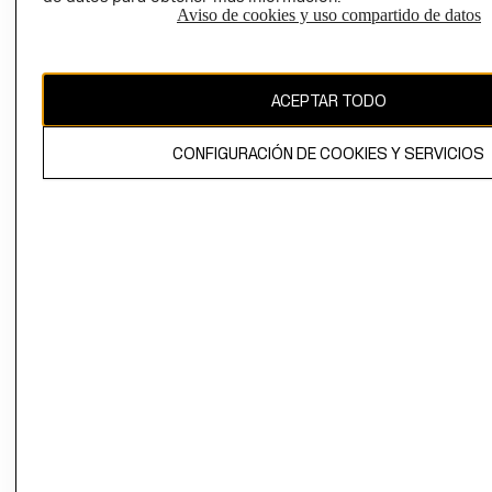
Aviso de cookies y uso compartido de datos
Uruguay ($U)
CAMBIAR REGIÓN
ACEPTAR TODO
CONFIGURACIÓN DE COOKIES Y SERVICIOS
El contenido de esta página web está protegido por copyright y es
propiedad de H&M Hennes & Mauritz AB.