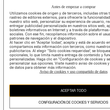
HOME
RESPONSABILIDAD
NUESTRAS
Antes de empezar a comprar
SOCIAL
TIENDAS
Utilizamos cookies de origen y de terceros, incluidas otras 
PRENSA
CLICK&COLL
rastreo de editores externos, para ofrecerle la funcionalid
nuestro sitio web, personalizar su experiencia de usuario, rea
RELACIÓN CON
- RETIRO EN
entregar publicidad personalizada en nuestros sitios web, a
INVERSIONISTAS
TIENDA
boletines informativos en Internet y a través de plataformas
POLÍTICA
TÉRMINOS Y
sociales. Con ese fin, recopilamos información sobre el usua
patrones de navegación y el dispositivo.
EMPRESARIAL
CONDICIONE
Al hacer clic en “Aceptar todas”, acepta y está de acuerdo e
AVISO DE
compartamos esta información con terceros, como nuestros
PRIVACIDAD
publicitarios. Al elegir “Solo cookies requeridas”, se bloque
opcionales, lo que limita nuestra entrega de contenido y fu
GIFT CARD
personalizadas. Haga clic en “Configuración de cookies y se
personalizar sus opciones. Visite nuestro aviso de cookies 
AVISO DE
de datos para obtener más información.
COOKIES
Aviso de cookies y uso compartido de datos
ACEPTAR TODO
CONFIGURACIÓN DE COOKIES Y SERVICIOS
Uruguay ($U)