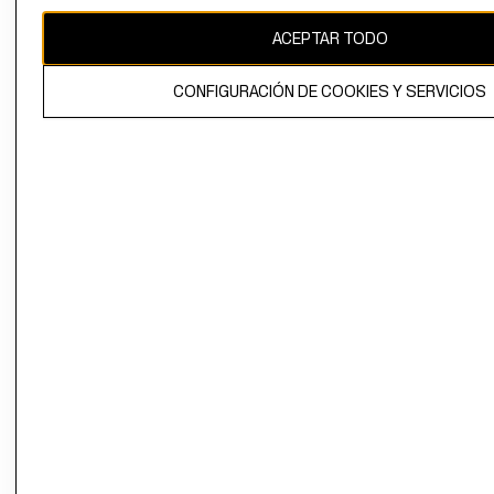
CAMBIAR REGIÓN
ACEPTAR TODO
CONFIGURACIÓN DE COOKIES Y SERVICIOS
El contenido de esta página web está protegido por copyright y es
propiedad de H&M Hennes & Mauritz AB.