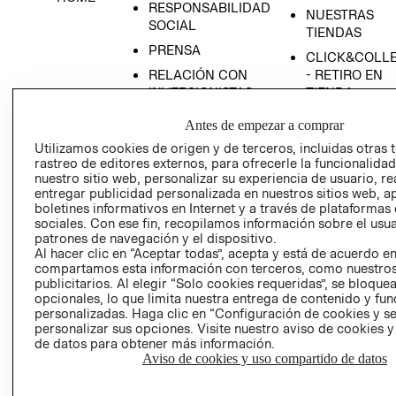
RESPONSABILIDAD
NUESTRAS
SOCIAL
TIENDAS
PRENSA
CLICK&COLL
RELACIÓN CON
- RETIRO EN
INVERSIONISTAS
TIENDA
POLÍTICA
TÉRMINOS Y
Antes de empezar a comprar
EMPRESARIAL
CONDICIONE
Utilizamos cookies de origen y de terceros, incluidas otras 
AVISO DE
rastreo de editores externos, para ofrecerle la funcionalid
PRIVACIDAD
nuestro sitio web, personalizar su experiencia de usuario, rea
entregar publicidad personalizada en nuestros sitios web, a
GIFT CARD
boletines informativos en Internet y a través de plataformas
sociales. Con ese fin, recopilamos información sobre el usua
AVISO DE
patrones de navegación y el dispositivo.
COOKIES
Al hacer clic en “Aceptar todas”, acepta y está de acuerdo e
compartamos esta información con terceros, como nuestros
publicitarios. Al elegir “Solo cookies requeridas”, se bloque
opcionales, lo que limita nuestra entrega de contenido y fu
personalizadas. Haga clic en “Configuración de cookies y se
personalizar sus opciones. Visite nuestro aviso de cookies 
de datos para obtener más información.
Aviso de cookies y uso compartido de datos
Uruguay ($U)