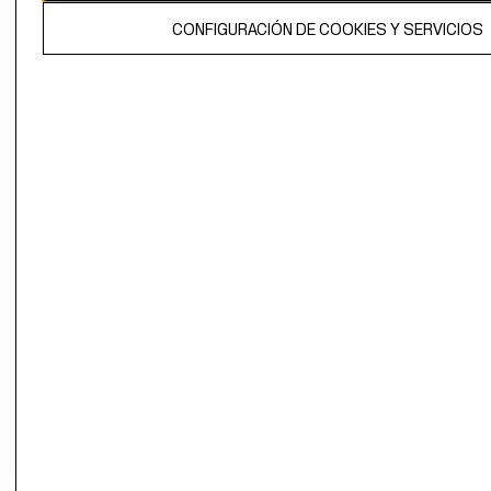
El contenido de esta página web está protegido por copyright y es
CONFIGURACIÓN DE COOKIES Y SERVICIOS
propiedad de H&M Hennes & Mauritz AB.