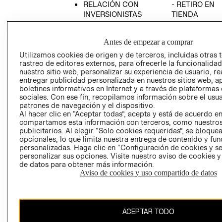
RELACIÓN CON
- RETIRO EN
INVERSIONISTAS
TIENDA
POLÍTICA
TÉRMINOS Y
EMPRESARIAL
CONDICIONE
Antes de empezar a comprar
AVISO DE
Utilizamos cookies de origen y de terceros, incluidas otras 
PRIVACIDAD
rastreo de editores externos, para ofrecerle la funcionalid
nuestro sitio web, personalizar su experiencia de usuario, rea
GIFT CARD
entregar publicidad personalizada en nuestros sitios web, a
boletines informativos en Internet y a través de plataformas
AVISO DE
sociales. Con ese fin, recopilamos información sobre el usua
COOKIES
patrones de navegación y el dispositivo.
Al hacer clic en “Aceptar todas”, acepta y está de acuerdo e
compartamos esta información con terceros, como nuestros
publicitarios. Al elegir “Solo cookies requeridas”, se bloque
opcionales, lo que limita nuestra entrega de contenido y fu
personalizadas. Haga clic en “Configuración de cookies y se
personalizar sus opciones. Visite nuestro aviso de cookies 
de datos para obtener más información.
Uruguay ($U)
Aviso de cookies y uso compartido de datos
CAMBIAR REGIÓN
ACEPTAR TODO