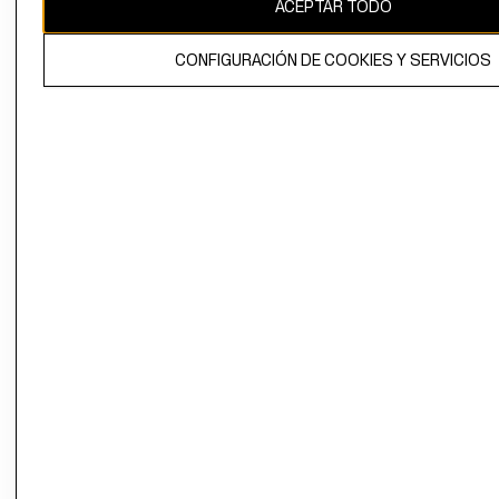
ACEPTAR TODO
CONFIGURACIÓN DE COOKIES Y SERVICIOS
El contenido de esta página web está protegido por copyright y es
propiedad de H&M Hennes & Mauritz AB.