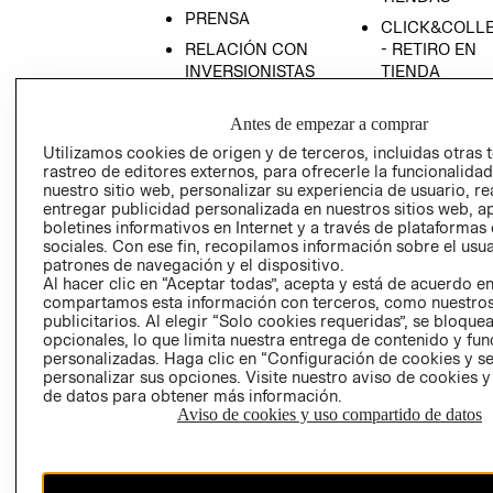
PRENSA
CLICK&COLL
RELACIÓN CON
- RETIRO EN
INVERSIONISTAS
TIENDA
POLÍTICA
TÉRMINOS Y
Antes de empezar a comprar
EMPRESARIAL
CONDICIONE
Utilizamos cookies de origen y de terceros, incluidas otras 
AVISO DE
rastreo de editores externos, para ofrecerle la funcionalid
PRIVACIDAD
nuestro sitio web, personalizar su experiencia de usuario, rea
GIFT CARD
entregar publicidad personalizada en nuestros sitios web, a
boletines informativos en Internet y a través de plataformas
AVISO DE
sociales. Con ese fin, recopilamos información sobre el usua
COOKIES
patrones de navegación y el dispositivo.
Al hacer clic en “Aceptar todas”, acepta y está de acuerdo e
compartamos esta información con terceros, como nuestros
publicitarios. Al elegir “Solo cookies requeridas”, se bloque
opcionales, lo que limita nuestra entrega de contenido y fu
personalizadas. Haga clic en “Configuración de cookies y se
personalizar sus opciones. Visite nuestro aviso de cookies 
de datos para obtener más información.
Uruguay ($U)
Aviso de cookies y uso compartido de datos
CAMBIAR REGIÓN