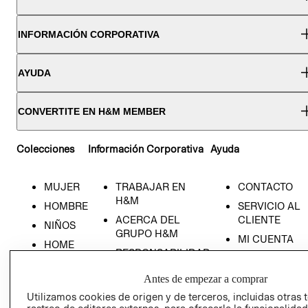
INFORMACIÓN CORPORATIVA
AYUDA
CONVERTITE EN H&M MEMBER
Colecciones
Información Corporativa
Ayuda
MUJER
TRABAJAR EN
CONTACTO
H&M
HOMBRE
SERVICIO AL
ACERCA DEL
CLIENTE
NIÑOS
GRUPO H&M
MI CUENTA
HOME
RESPONSABILIDAD
NUESTRAS
SOCIAL
TIENDAS
Antes de empezar a comprar
PRENSA
CLICK&COLL
Utilizamos cookies de origen y de terceros, incluidas otras 
RELACIÓN CON
- RETIRO EN