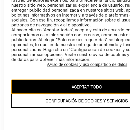
rastreo de editores externos, para ofrecerle la funcionalid
INVERSIONISTAS
TIENDA
nuestro sitio web, personalizar su experiencia de usuario, rea
entregar publicidad personalizada en nuestros sitios web, a
POLÍTICA
TÉRMINOS Y
boletines informativos en Internet y a través de plataformas
EMPRESARIAL
CONDICIONE
sociales. Con ese fin, recopilamos información sobre el usua
patrones de navegación y el dispositivo.
AVISO DE
Al hacer clic en “Aceptar todas”, acepta y está de acuerdo e
PRIVACIDAD
compartamos esta información con terceros, como nuestros
publicitarios. Al elegir “Solo cookies requeridas”, se bloque
GIFT CARD
opcionales, lo que limita nuestra entrega de contenido y fu
AVISO DE
personalizadas. Haga clic en “Configuración de cookies y se
COOKIES
personalizar sus opciones. Visite nuestro aviso de cookies 
de datos para obtener más información.
Aviso de cookies y uso compartido de datos
ACEPTAR TODO
Uruguay ($U)
CONFIGURACIÓN DE COOKIES Y SERVICIOS
CAMBIAR REGIÓN