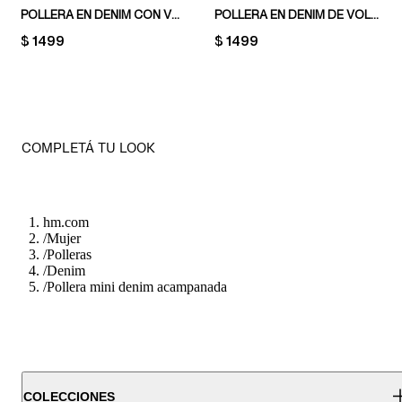
POLLERA EN DENIM CON VUELO
POLLERA EN DENIM DE VOLADOS
PRICE:
$ 1499
PRICE:
$ 1499
COMPLETÁ TU LOOK
hm.com
/
Mujer
/
Polleras
/
Denim
/
Pollera mini denim acampanada
COLECCIONES