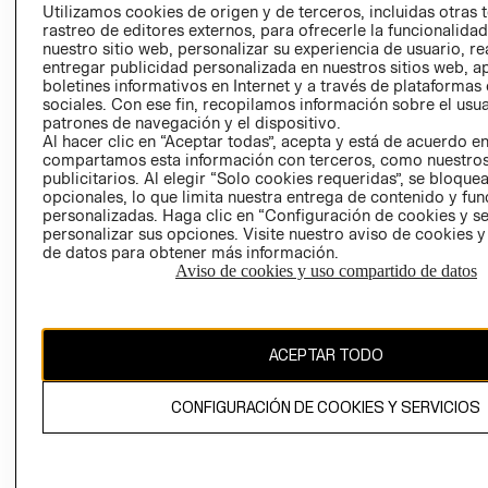
PRENSA
Utilizamos cookies de origen y de terceros, incluidas otras 
CLICK&COLL
rastreo de editores externos, para ofrecerle la funcionalid
RELACIÓN CON
- RETIRO EN
nuestro sitio web, personalizar su experiencia de usuario, rea
INVERSIONISTAS
TIENDA
entregar publicidad personalizada en nuestros sitios web, a
boletines informativos en Internet y a través de plataformas
POLÍTICA
TÉRMINOS Y
sociales. Con ese fin, recopilamos información sobre el usua
EMPRESARIAL
CONDICIONE
patrones de navegación y el dispositivo.
AVISO DE
Al hacer clic en “Aceptar todas”, acepta y está de acuerdo e
compartamos esta información con terceros, como nuestros
PRIVACIDAD
publicitarios. Al elegir “Solo cookies requeridas”, se bloque
GIFT CARD
opcionales, lo que limita nuestra entrega de contenido y fu
personalizadas. Haga clic en “Configuración de cookies y se
AVISO DE
personalizar sus opciones. Visite nuestro aviso de cookies 
COOKIES
de datos para obtener más información.
Aviso de cookies y uso compartido de datos
ACEPTAR TODO
Uruguay ($U)
CONFIGURACIÓN DE COOKIES Y SERVICIOS
CAMBIAR REGIÓN