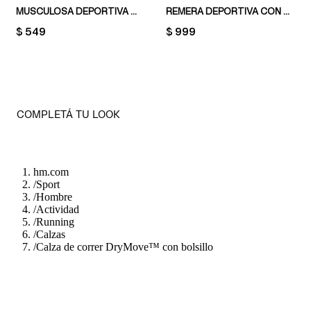
MUSCULOSA DEPORTIVA CON DRYMOVE™ REGULAR FIT
REMERA DEPORTIVA CON DRYMOVE™ MUSCLE FIT
PRICE:
$ 549
PRICE:
$ 999
COMPLETÁ TU LOOK
hm.com
/
Sport
/
Hombre
/
Actividad
/
Running
/
Calzas
/
Calza de correr DryMove™ con bolsillo