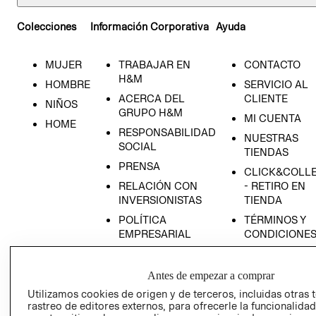
Colecciones
Información Corporativa
Ayuda
MUJER
TRABAJAR EN
CONTACTO
H&M
HOMBRE
SERVICIO AL
ACERCA DEL
CLIENTE
NIÑOS
GRUPO H&M
MI CUENTA
HOME
RESPONSABILIDAD
NUESTRAS
SOCIAL
TIENDAS
PRENSA
CLICK&COLL
RELACIÓN CON
- RETIRO EN
INVERSIONISTAS
TIENDA
POLÍTICA
TÉRMINOS Y
EMPRESARIAL
CONDICIONE
AVISO DE
PRIVACIDAD
Antes de empezar a comprar
GIFT CARD
Utilizamos cookies de origen y de terceros, incluidas otras 
rastreo de editores externos, para ofrecerle la funcionalid
AVISO DE