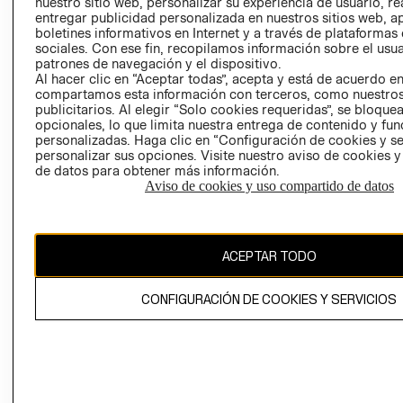
nuestro sitio web, personalizar su experiencia de usuario, rea
COOKIES
entregar publicidad personalizada en nuestros sitios web, a
boletines informativos en Internet y a través de plataformas
sociales. Con ese fin, recopilamos información sobre el usua
patrones de navegación y el dispositivo.
Al hacer clic en “Aceptar todas”, acepta y está de acuerdo e
compartamos esta información con terceros, como nuestros
publicitarios. Al elegir “Solo cookies requeridas”, se bloque
opcionales, lo que limita nuestra entrega de contenido y fu
Uruguay ($U)
personalizadas. Haga clic en “Configuración de cookies y se
personalizar sus opciones. Visite nuestro aviso de cookies 
CAMBIAR REGIÓN
de datos para obtener más información.
Aviso de cookies y uso compartido de datos
El contenido de esta página web está protegido por copyright y es
ACEPTAR TODO
propiedad de H&M Hennes & Mauritz AB.
CONFIGURACIÓN DE COOKIES Y SERVICIOS