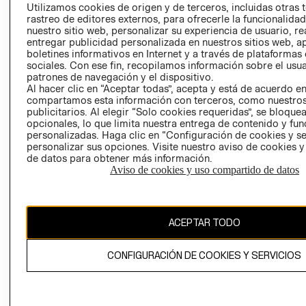
PRENSA
Utilizamos cookies de origen y de terceros, incluidas otras 
CLICK&COLL
rastreo de editores externos, para ofrecerle la funcionalid
RELACIÓN CON
- RETIRO EN
nuestro sitio web, personalizar su experiencia de usuario, rea
INVERSIONISTAS
TIENDA
entregar publicidad personalizada en nuestros sitios web, a
boletines informativos en Internet y a través de plataformas
POLÍTICA
TÉRMINOS Y
sociales. Con ese fin, recopilamos información sobre el usua
EMPRESARIAL
CONDICIONE
patrones de navegación y el dispositivo.
AVISO DE
Al hacer clic en “Aceptar todas”, acepta y está de acuerdo e
compartamos esta información con terceros, como nuestros
PRIVACIDAD
publicitarios. Al elegir “Solo cookies requeridas”, se bloque
GIFT CARD
opcionales, lo que limita nuestra entrega de contenido y fu
personalizadas. Haga clic en “Configuración de cookies y se
AVISO DE
personalizar sus opciones. Visite nuestro aviso de cookies 
COOKIES
de datos para obtener más información.
Aviso de cookies y uso compartido de datos
ACEPTAR TODO
Uruguay ($U)
CONFIGURACIÓN DE COOKIES Y SERVICIOS
CAMBIAR REGIÓN