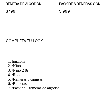
REMERA DE ALGODÓN
PACK DE 3 REMERAS CON DISEÑO ESTAMPADO
PRICE:
$ 199
PRICE:
$ 999
COMPLETÁ TU LOOK
hm.com
/
Ninos
/
Nino 2 8a
/
Ropa
/
Remeras y camisas
/
Remeras
/
Pack de 3 remeras de algodón