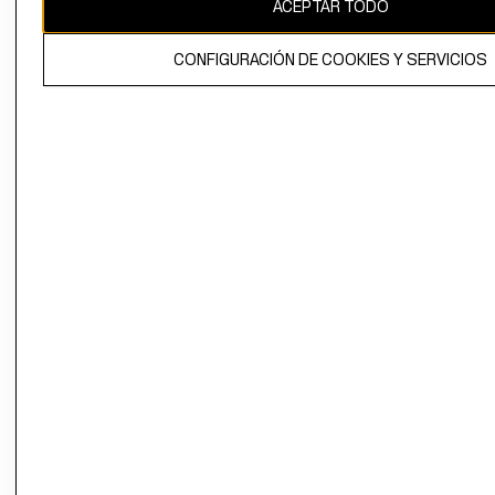
ACEPTAR TODO
CONFIGURACIÓN DE COOKIES Y SERVICIOS
El contenido de esta página web está protegido por copyright y es
propiedad de H&M Hennes & Mauritz AB.