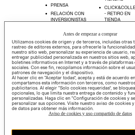
PRENSA
CLICK&COLL
RELACIÓN CON
- RETIRO EN
INVERSIONISTAS
TIENDA
POLÍTICA
TÉRMINOS Y
Antes de empezar a comprar
EMPRESARIAL
CONDICIONE
Utilizamos cookies de origen y de terceros, incluidas otras 
AVISO DE
rastreo de editores externos, para ofrecerle la funcionalid
PRIVACIDAD
nuestro sitio web, personalizar su experiencia de usuario, rea
GIFT CARD
entregar publicidad personalizada en nuestros sitios web, a
boletines informativos en Internet y a través de plataformas
AVISO DE
sociales. Con ese fin, recopilamos información sobre el usua
COOKIES
patrones de navegación y el dispositivo.
Al hacer clic en “Aceptar todas”, acepta y está de acuerdo e
compartamos esta información con terceros, como nuestros
publicitarios. Al elegir “Solo cookies requeridas”, se bloque
opcionales, lo que limita nuestra entrega de contenido y fu
personalizadas. Haga clic en “Configuración de cookies y se
personalizar sus opciones. Visite nuestro aviso de cookies 
de datos para obtener más información.
Uruguay ($U)
Aviso de cookies y uso compartido de datos
CAMBIAR REGIÓN