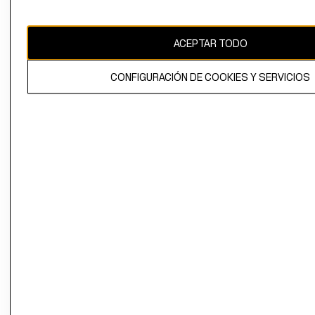
Uruguay ($U)
CAMBIAR REGIÓN
ACEPTAR TODO
CONFIGURACIÓN DE COOKIES Y SERVICIOS
El contenido de esta página web está protegido por copyright y es
propiedad de H&M Hennes & Mauritz AB.