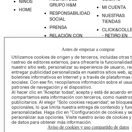
NIÑOS
GRUPO H&M
MI CUENTA
HOME
RESPONSABILIDAD
NUESTRAS
SOCIAL
TIENDAS
PRENSA
CLICK&COLL
RELACIÓN CON
- RETIRO EN
INVERSIONISTAS
TIENDA
Antes de empezar a comprar
POLÍTICA
TÉRMINOS Y
EMPRESARIAL
CONDICIONE
Utilizamos cookies de origen y de terceros, incluidas otras 
rastreo de editores externos, para ofrecerle la funcionalid
AVISO DE
nuestro sitio web, personalizar su experiencia de usuario, rea
PRIVACIDAD
entregar publicidad personalizada en nuestros sitios web, a
boletines informativos en Internet y a través de plataformas
GIFT CARD
sociales. Con ese fin, recopilamos información sobre el usua
AVISO DE
patrones de navegación y el dispositivo.
Al hacer clic en “Aceptar todas”, acepta y está de acuerdo e
COOKIES
compartamos esta información con terceros, como nuestros
publicitarios. Al elegir “Solo cookies requeridas”, se bloque
opcionales, lo que limita nuestra entrega de contenido y fu
personalizadas. Haga clic en “Configuración de cookies y se
personalizar sus opciones. Visite nuestro aviso de cookies 
de datos para obtener más información.
Aviso de cookies y uso compartido de datos