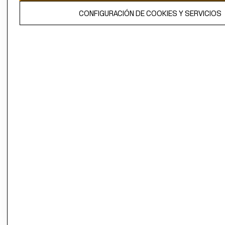
El contenido de esta página web está protegido por copyright y es
CONFIGURACIÓN DE COOKIES Y SERVICIOS
propiedad de H&M Hennes & Mauritz AB.