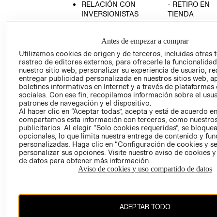
RELACIÓN CON
- RETIRO EN
INVERSIONISTAS
TIENDA
POLÍTICA
TÉRMINOS Y
EMPRESARIAL
CONDICIONE
Antes de empezar a comprar
AVISO DE
Utilizamos cookies de origen y de terceros, incluidas otras 
PRIVACIDAD
rastreo de editores externos, para ofrecerle la funcionalid
nuestro sitio web, personalizar su experiencia de usuario, rea
GIFT CARD
entregar publicidad personalizada en nuestros sitios web, a
boletines informativos en Internet y a través de plataformas
AVISO DE
sociales. Con ese fin, recopilamos información sobre el usua
COOKIES
patrones de navegación y el dispositivo.
Al hacer clic en “Aceptar todas”, acepta y está de acuerdo e
compartamos esta información con terceros, como nuestros
publicitarios. Al elegir “Solo cookies requeridas”, se bloque
opcionales, lo que limita nuestra entrega de contenido y fu
personalizadas. Haga clic en “Configuración de cookies y se
personalizar sus opciones. Visite nuestro aviso de cookies 
de datos para obtener más información.
Uruguay ($U)
Aviso de cookies y uso compartido de datos
CAMBIAR REGIÓN
ACEPTAR TODO