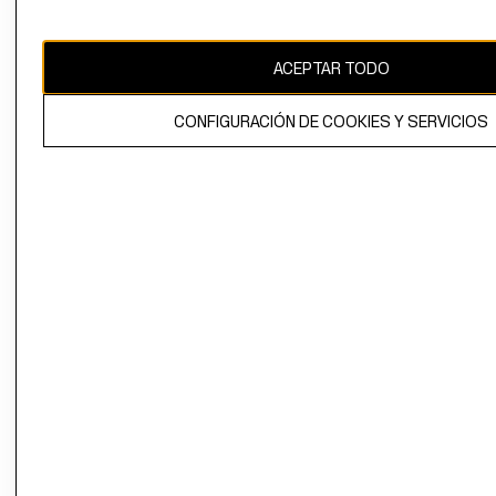
Uruguay ($U)
CAMBIAR REGIÓN
ACEPTAR TODO
CONFIGURACIÓN DE COOKIES Y SERVICIOS
El contenido de esta página web está protegido por copyright y es
propiedad de H&M Hennes & Mauritz AB.