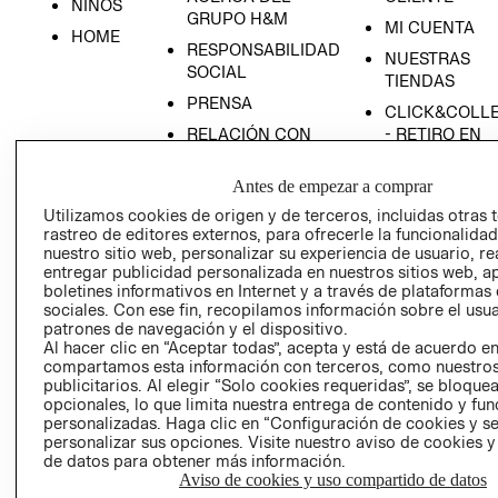
NIÑOS
GRUPO H&M
MI CUENTA
HOME
RESPONSABILIDAD
NUESTRAS
SOCIAL
TIENDAS
PRENSA
CLICK&COLL
RELACIÓN CON
- RETIRO EN
INVERSIONISTAS
TIENDA
Antes de empezar a comprar
POLÍTICA
TÉRMINOS Y
EMPRESARIAL
CONDICIONE
Utilizamos cookies de origen y de terceros, incluidas otras 
rastreo de editores externos, para ofrecerle la funcionalid
AVISO DE
nuestro sitio web, personalizar su experiencia de usuario, rea
PRIVACIDAD
entregar publicidad personalizada en nuestros sitios web, a
boletines informativos en Internet y a través de plataformas
GIFT CARD
sociales. Con ese fin, recopilamos información sobre el usua
AVISO DE
patrones de navegación y el dispositivo.
Al hacer clic en “Aceptar todas”, acepta y está de acuerdo e
COOKIES
compartamos esta información con terceros, como nuestros
publicitarios. Al elegir “Solo cookies requeridas”, se bloque
opcionales, lo que limita nuestra entrega de contenido y fu
personalizadas. Haga clic en “Configuración de cookies y se
personalizar sus opciones. Visite nuestro aviso de cookies 
de datos para obtener más información.
Aviso de cookies y uso compartido de datos