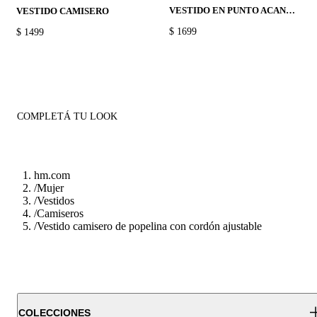
VESTIDO EN PUNTO ACANALADO
VESTIDO CAMISERO
PRICE:
$ 1699
PRICE:
$ 1499
COMPLETÁ TU LOOK
hm.com
/
Mujer
/
Vestidos
/
Camiseros
/
Vestido camisero de popelina con cordón ajustable
COLECCIONES