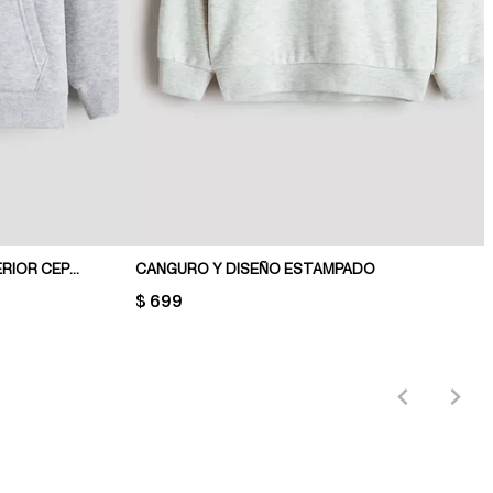
CANGURO CON CAPUCHA E INTERIOR CEPILLADO
CANGURO Y DISEÑO ESTAMPADO
PRICE:
$ 699