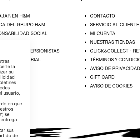
AJAR EN H&M
CONTACTO
CA DEL GRUPO H&M
SERVICIO AL CLIENTE
ONSABILIDAD SOCIAL
MI CUENTA
SA
NUESTRAS TIENDAS
IÓN CON INVERSIONISTAS
CLICK&COLLECT - RE
ICA EMPRESARIAL
TÉRMINOS Y CONDICI
otras
cerle la
AVISO DE PRIVACIDA
izar su
GIFT CARD
blicidad
oletines
AVISO DE COOKIES
redes
l usuario,
erdo en que
estros
”, se
 entrega
zar sus
artido de