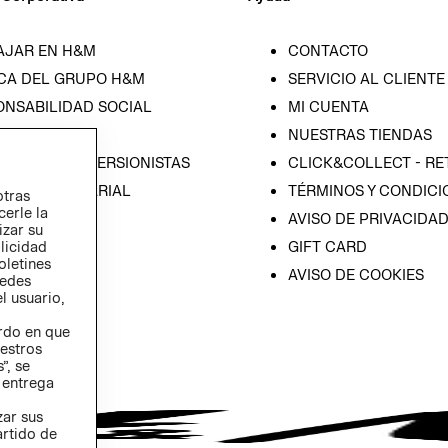
AJAR EN H&M
CONTACTO
CA DEL GRUPO H&M
SERVICIO AL CLIENTE
ONSABILIDAD SOCIAL
MI CUENTA
SA
NUESTRAS TIENDAS
IÓN CON INVERSIONISTAS
CLICK&COLLECT - RE
ICA EMPRESARIAL
TÉRMINOS Y CONDICI
otras
cerle la
AVISO DE PRIVACIDA
izar su
GIFT CARD
blicidad
oletines
AVISO DE COOKIES
redes
l usuario,
erdo en que
estros
”, se
 entrega
zar sus
artido de