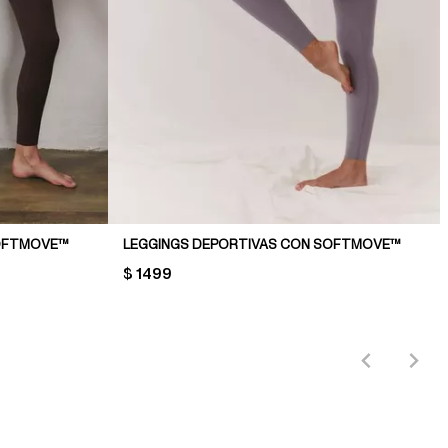
SOFTMOVE™
LEGGINGS DEPORTIVAS CON SOFTMOVE™
PRICE:
$ 1499