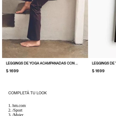
LEGGINGS DE YOGA ACAMPANADAS CON SOFTMOVE™
PRICE:
$ 1699
PRICE:
$ 1699
COMPLETÁ TU LOOK
hm.com
/
Sport
/
Mujer