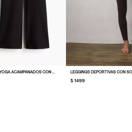
LEGGINGS DE YOGA ACAMPANADOS CON SOFTMOVE™
LEGGINGS DEPORTIVAS CON 
PRICE:
$ 1499