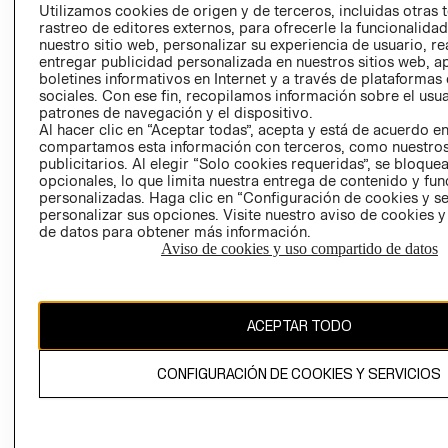
PRENSA
Utilizamos cookies de origen y de terceros, incluidas otras 
CLICK&COLL
rastreo de editores externos, para ofrecerle la funcionalid
RELACIÓN CON
- RETIRO EN
nuestro sitio web, personalizar su experiencia de usuario, rea
INVERSIONISTAS
TIENDA
entregar publicidad personalizada en nuestros sitios web, a
boletines informativos en Internet y a través de plataformas
POLÍTICA
TÉRMINOS Y
sociales. Con ese fin, recopilamos información sobre el usua
EMPRESARIAL
CONDICIONE
patrones de navegación y el dispositivo.
AVISO DE
Al hacer clic en “Aceptar todas”, acepta y está de acuerdo e
compartamos esta información con terceros, como nuestros
PRIVACIDAD
publicitarios. Al elegir “Solo cookies requeridas”, se bloque
GIFT CARD
opcionales, lo que limita nuestra entrega de contenido y fu
personalizadas. Haga clic en “Configuración de cookies y se
AVISO DE
personalizar sus opciones. Visite nuestro aviso de cookies 
COOKIES
de datos para obtener más información.
Aviso de cookies y uso compartido de datos
ACEPTAR TODO
Uruguay ($U)
CONFIGURACIÓN DE COOKIES Y SERVICIOS
CAMBIAR REGIÓN