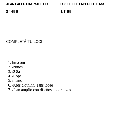
JEAN PAPER BAG WIDE LEG
LOOSE FIT TAPERED JEANS
PRICE:
$ 1499
PRICE:
$ 1199
COMPLETÁ TU LOOK
hm.com
/
Ninos
/
2 8a
/
Ropa
/
Jeans
/
Kids clothing jeans loose
/
Jean amplio con diseños decorativos