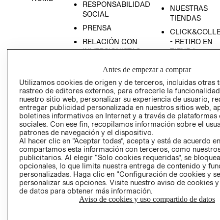
RESPONSABILIDAD
NUESTRAS
SOCIAL
TIENDAS
PRENSA
CLICK&COLL
RELACIÓN CON
- RETIRO EN
INVERSIONISTAS
TIENDA
POLÍTICA
TÉRMINOS Y
Antes de empezar a comprar
EMPRESARIAL
CONDICIONE
Utilizamos cookies de origen y de terceros, incluidas otras 
AVISO DE
rastreo de editores externos, para ofrecerle la funcionalid
PRIVACIDAD
nuestro sitio web, personalizar su experiencia de usuario, rea
entregar publicidad personalizada en nuestros sitios web, a
GIFT CARD
boletines informativos en Internet y a través de plataformas
sociales. Con ese fin, recopilamos información sobre el usua
AVISO DE
patrones de navegación y el dispositivo.
COOKIES
Al hacer clic en “Aceptar todas”, acepta y está de acuerdo e
compartamos esta información con terceros, como nuestros
publicitarios. Al elegir “Solo cookies requeridas”, se bloque
opcionales, lo que limita nuestra entrega de contenido y fu
personalizadas. Haga clic en “Configuración de cookies y se
personalizar sus opciones. Visite nuestro aviso de cookies 
de datos para obtener más información.
Aviso de cookies y uso compartido de datos
Uruguay ($U)