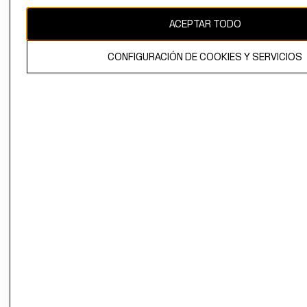
CAMBIAR REGIÓN
ACEPTAR TODO
CONFIGURACIÓN DE COOKIES Y SERVICIOS
El contenido de esta página web está protegido por copyright y es
propiedad de H&M Hennes & Mauritz AB.