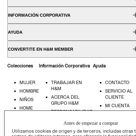
INFORMACIÓN CORPORATIVA
AYUDA
CONVERTITE EN H&M MEMBER
Colecciones
Información Corporativa
Ayuda
MUJER
TRABAJAR EN
CONTACTO
H&M
HOMBRE
SERVICIO AL
ACERCA DEL
CLIENTE
NIÑOS
GRUPO H&M
MI CUENTA
HOME
RESPONSABILIDAD
NUESTRAS
SOCIAL
TIENDAS
Antes de empezar a comprar
PRENSA
CLICK&COLL
Utilizamos cookies de origen y de terceros, incluidas otras 
RELACIÓN CON
- RETIRO EN