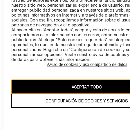
rastreo de editores externos, para ofrecerle la funcionalid
INVERSIONISTAS
TIENDA
nuestro sitio web, personalizar su experiencia de usuario, rea
entregar publicidad personalizada en nuestros sitios web, a
POLÍTICA
TÉRMINOS Y
boletines informativos en Internet y a través de plataformas
EMPRESARIAL
CONDICIONE
sociales. Con ese fin, recopilamos información sobre el usua
patrones de navegación y el dispositivo.
AVISO DE
Al hacer clic en “Aceptar todas”, acepta y está de acuerdo e
PRIVACIDAD
compartamos esta información con terceros, como nuestros
publicitarios. Al elegir “Solo cookies requeridas”, se bloque
GIFT CARD
opcionales, lo que limita nuestra entrega de contenido y fu
AVISO DE
personalizadas. Haga clic en “Configuración de cookies y se
COOKIES
personalizar sus opciones. Visite nuestro aviso de cookies 
de datos para obtener más información.
Aviso de cookies y uso compartido de datos
ACEPTAR TODO
Uruguay ($U)
CONFIGURACIÓN DE COOKIES Y SERVICIOS
CAMBIAR REGIÓN