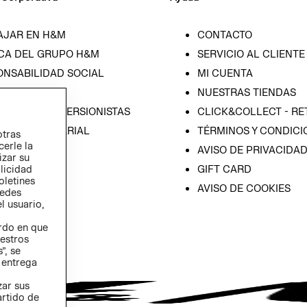
AJAR EN H&M
CONTACTO
CA DEL GRUPO H&M
SERVICIO AL CLIENTE
ONSABILIDAD SOCIAL
MI CUENTA
SA
NUESTRAS TIENDAS
IÓN CON INVERSIONISTAS
CLICK&COLLECT - RE
ICA EMPRESARIAL
TÉRMINOS Y CONDICI
otras
cerle la
AVISO DE PRIVACIDA
izar su
GIFT CARD
blicidad
oletines
AVISO DE COOKIES
redes
l usuario,
erdo en que
estros
”, se
 entrega
zar sus
artido de