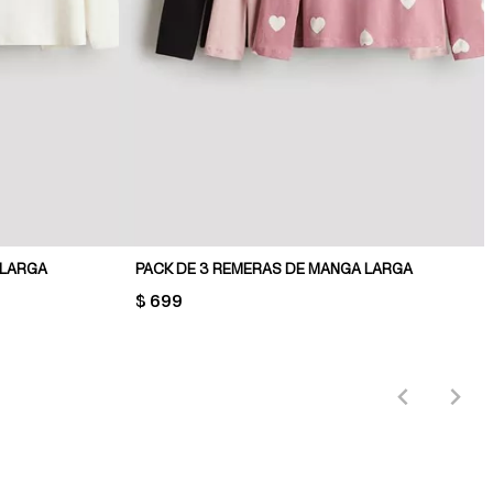
 LARGA
PACK DE 3 REMERAS DE MANGA LARGA
PRICE:
$ 699