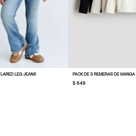
FLARED LEG JEANS
PACK DE 3 REMERAS DE MANGA
PRICE:
$ 649