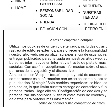
NIÑOS
GRUPO H&M
MI CUENTA
HOME
RESPONSABILIDAD
NUESTRAS
SOCIAL
TIENDAS
PRENSA
CLICK&COLL
RELACIÓN CON
- RETIRO EN
INVERSIONISTAS
TIENDA
Antes de empezar a comprar
POLÍTICA
TÉRMINOS Y
EMPRESARIAL
CONDICIONE
Utilizamos cookies de origen y de terceros, incluidas otras 
rastreo de editores externos, para ofrecerle la funcionalid
AVISO DE
nuestro sitio web, personalizar su experiencia de usuario, rea
PRIVACIDAD
entregar publicidad personalizada en nuestros sitios web, a
boletines informativos en Internet y a través de plataformas
GIFT CARD
sociales. Con ese fin, recopilamos información sobre el usua
AVISO DE
patrones de navegación y el dispositivo.
Al hacer clic en “Aceptar todas”, acepta y está de acuerdo e
COOKIES
compartamos esta información con terceros, como nuestros
publicitarios. Al elegir “Solo cookies requeridas”, se bloque
opcionales, lo que limita nuestra entrega de contenido y fu
personalizadas. Haga clic en “Configuración de cookies y se
personalizar sus opciones. Visite nuestro aviso de cookies 
de datos para obtener más información.
Aviso de cookies y uso compartido de datos