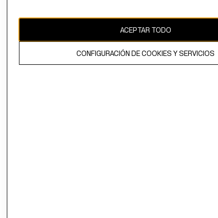
Uruguay ($U)
CAMBIAR REGIÓN
ACEPTAR TODO
CONFIGURACIÓN DE COOKIES Y SERVICIOS
El contenido de esta página web está protegido por copyright y es
propiedad de H&M Hennes & Mauritz AB.