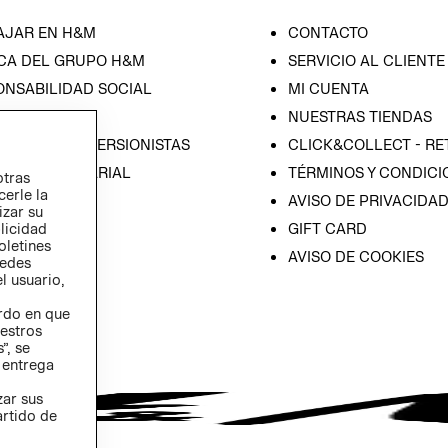
AJAR EN H&M
CONTACTO
CA DEL GRUPO H&M
SERVICIO AL CLIENTE
ONSABILIDAD SOCIAL
MI CUENTA
SA
NUESTRAS TIENDAS
IÓN CON INVERSIONISTAS
CLICK&COLLECT - RE
ICA EMPRESARIAL
TÉRMINOS Y CONDICI
otras
cerle la
AVISO DE PRIVACIDA
izar su
GIFT CARD
blicidad
oletines
AVISO DE COOKIES
redes
l usuario,
erdo en que
estros
”, se
 entrega
zar sus
artido de