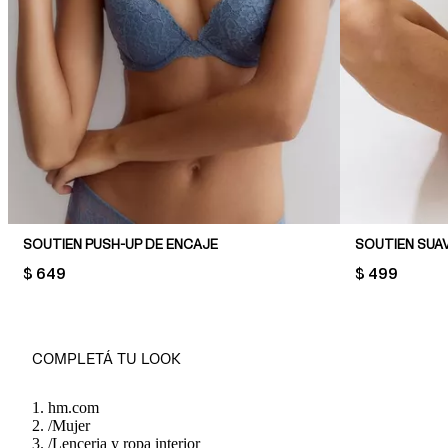
SOUTIEN PUSH-UP DE ENCAJE
SOUTIEN SUA
PRICE:
$ 649
PRICE:
$ 499
COMPLETÁ TU LOOK
hm.com
/
Mujer
/
Lenceria y ropa interior