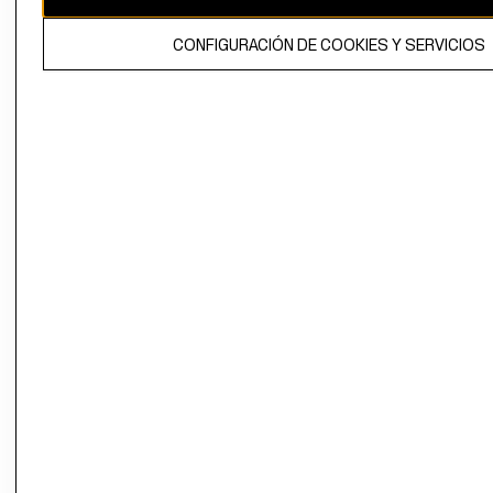
El contenido de esta página web está protegido por copyright y es
CONFIGURACIÓN DE COOKIES Y SERVICIOS
propiedad de H&M Hennes & Mauritz AB.