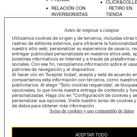
CLICK&COLL
RELACIÓN CON
- RETIRO EN
INVERSIONISTAS
TIENDA
POLÍTICA
TÉRMINOS Y
EMPRESARIAL
CONDICIONE
Antes de empezar a comprar
AVISO DE
Utilizamos cookies de origen y de terceros, incluidas otras 
rastreo de editores externos, para ofrecerle la funcionalid
PRIVACIDAD
nuestro sitio web, personalizar su experiencia de usuario, rea
GIFT CARD
entregar publicidad personalizada en nuestros sitios web, a
boletines informativos en Internet y a través de plataformas
AVISO DE
sociales. Con ese fin, recopilamos información sobre el usua
COOKIES
patrones de navegación y el dispositivo.
Al hacer clic en “Aceptar todas”, acepta y está de acuerdo e
compartamos esta información con terceros, como nuestros
publicitarios. Al elegir “Solo cookies requeridas”, se bloque
opcionales, lo que limita nuestra entrega de contenido y fu
personalizadas. Haga clic en “Configuración de cookies y se
personalizar sus opciones. Visite nuestro aviso de cookies 
de datos para obtener más información.
Uruguay ($U)
Aviso de cookies y uso compartido de datos
CAMBIAR REGIÓN
ACEPTAR TODO