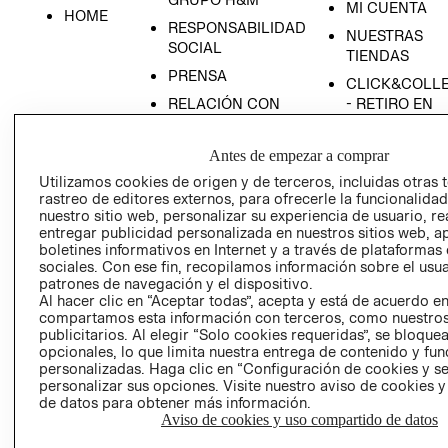
MI CUENTA
HOME
RESPONSABILIDAD
NUESTRAS
SOCIAL
TIENDAS
PRENSA
CLICK&COLL
RELACIÓN CON
- RETIRO EN
INVERSIONISTAS
TIENDA
POLÍTICA
TÉRMINOS Y
Antes de empezar a comprar
EMPRESARIAL
CONDICIONE
Utilizamos cookies de origen y de terceros, incluidas otras 
rastreo de editores externos, para ofrecerle la funcionalid
AVISO DE
nuestro sitio web, personalizar su experiencia de usuario, rea
PRIVACIDAD
entregar publicidad personalizada en nuestros sitios web, a
GIFT CARD
boletines informativos en Internet y a través de plataformas
sociales. Con ese fin, recopilamos información sobre el usua
AVISO DE
patrones de navegación y el dispositivo.
COOKIES
Al hacer clic en “Aceptar todas”, acepta y está de acuerdo e
compartamos esta información con terceros, como nuestros
publicitarios. Al elegir “Solo cookies requeridas”, se bloque
opcionales, lo que limita nuestra entrega de contenido y fu
personalizadas. Haga clic en “Configuración de cookies y se
personalizar sus opciones. Visite nuestro aviso de cookies 
de datos para obtener más información.
Aviso de cookies y uso compartido de datos
Uruguay ($U)