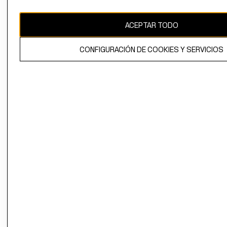
CAMBIAR REGIÓN
ACEPTAR TODO
CONFIGURACIÓN DE COOKIES Y SERVICIOS
El contenido de esta página web está protegido por copyright y es
propiedad de H&M Hennes & Mauritz AB.