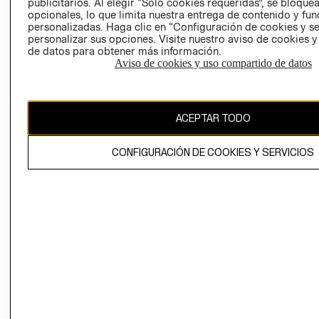
publicitarios. Al elegir “Solo cookies requeridas”, se bloque
COOKIES
opcionales, lo que limita nuestra entrega de contenido y fu
personalizadas. Haga clic en “Configuración de cookies y se
personalizar sus opciones. Visite nuestro aviso de cookies 
de datos para obtener más información.
Aviso de cookies y uso compartido de datos
Uruguay ($U)
ACEPTAR TODO
CAMBIAR REGIÓN
CONFIGURACIÓN DE COOKIES Y SERVICIOS
El contenido de esta página web está protegido por copyright y es
propiedad de H&M Hennes & Mauritz AB.