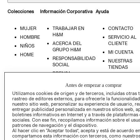
Colecciones
Información Corporativa
Ayuda
MUJER
TRABAJAR EN
CONTACTO
H&M
HOMBRE
SERVICIO AL
ACERCA DEL
CLIENTE
NIÑOS
GRUPO H&M
MI CUENTA
HOME
RESPONSABILIDAD
NUESTRAS
SOCIAL
TIENDAS
PRENSA
CLICK&COLL
RELACIÓN CON
- RETIRO EN
Antes de empezar a comprar
INVERSIONISTAS
TIENDA
Utilizamos cookies de origen y de terceros, incluidas otras 
POLÍTICA
TÉRMINOS Y
rastreo de editores externos, para ofrecerle la funcionalid
EMPRESARIAL
CONDICIONE
nuestro sitio web, personalizar su experiencia de usuario, rea
entregar publicidad personalizada en nuestros sitios web, a
AVISO DE
boletines informativos en Internet y a través de plataformas
PRIVACIDAD
sociales. Con ese fin, recopilamos información sobre el usua
patrones de navegación y el dispositivo.
GIFT CARD
Al hacer clic en “Aceptar todas”, acepta y está de acuerdo e
compartamos esta información con terceros, como nuestros
AVISO DE