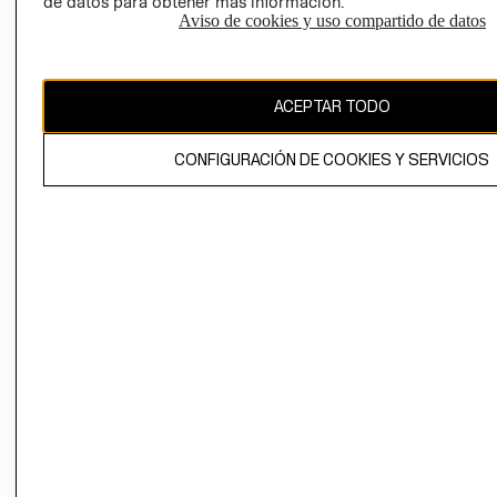
de datos para obtener más información.
Aviso de cookies y uso compartido de datos
Uruguay ($U)
CAMBIAR REGIÓN
ACEPTAR TODO
CONFIGURACIÓN DE COOKIES Y SERVICIOS
El contenido de esta página web está protegido por copyright y es
propiedad de H&M Hennes & Mauritz AB.