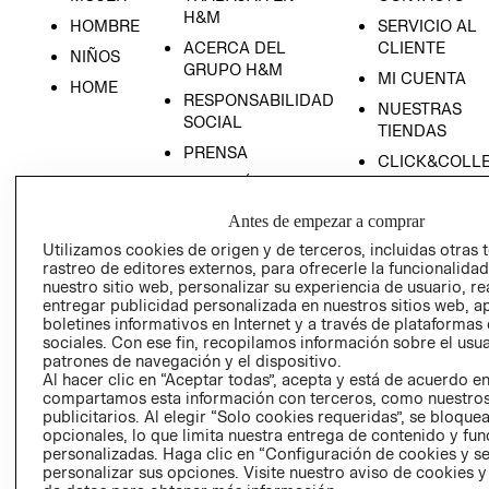
H&M
HOMBRE
SERVICIO AL
ACERCA DEL
CLIENTE
NIÑOS
GRUPO H&M
MI CUENTA
HOME
RESPONSABILIDAD
NUESTRAS
SOCIAL
TIENDAS
PRENSA
CLICK&COLL
RELACIÓN CON
- RETIRO EN
INVERSIONISTAS
TIENDA
Antes de empezar a comprar
POLÍTICA
TÉRMINOS Y
Utilizamos cookies de origen y de terceros, incluidas otras 
EMPRESARIAL
CONDICIONE
rastreo de editores externos, para ofrecerle la funcionalid
nuestro sitio web, personalizar su experiencia de usuario, rea
AVISO DE
entregar publicidad personalizada en nuestros sitios web, a
PRIVACIDAD
boletines informativos en Internet y a través de plataformas
GIFT CARD
sociales. Con ese fin, recopilamos información sobre el usua
patrones de navegación y el dispositivo.
AVISO DE
Al hacer clic en “Aceptar todas”, acepta y está de acuerdo e
COOKIES
compartamos esta información con terceros, como nuestros
publicitarios. Al elegir “Solo cookies requeridas”, se bloque
opcionales, lo que limita nuestra entrega de contenido y fu
personalizadas. Haga clic en “Configuración de cookies y se
personalizar sus opciones. Visite nuestro aviso de cookies 