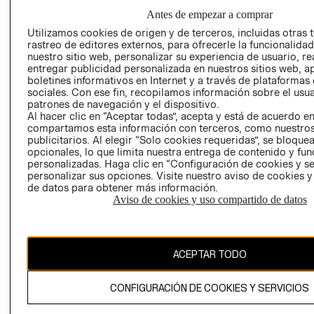
AVISO DE
Antes de empezar a comprar
PRIVACIDAD
Utilizamos cookies de origen y de terceros, incluidas otras 
rastreo de editores externos, para ofrecerle la funcionalid
GIFT CARD
nuestro sitio web, personalizar su experiencia de usuario, rea
AVISO DE
entregar publicidad personalizada en nuestros sitios web, a
COOKIES
boletines informativos en Internet y a través de plataformas
sociales. Con ese fin, recopilamos información sobre el usua
patrones de navegación y el dispositivo.
Al hacer clic en “Aceptar todas”, acepta y está de acuerdo e
compartamos esta información con terceros, como nuestros
publicitarios. Al elegir “Solo cookies requeridas”, se bloque
opcionales, lo que limita nuestra entrega de contenido y fu
personalizadas. Haga clic en “Configuración de cookies y se
personalizar sus opciones. Visite nuestro aviso de cookies 
Uruguay ($U)
de datos para obtener más información.
Aviso de cookies y uso compartido de datos
CAMBIAR REGIÓN
ACEPTAR TODO
El contenido de esta página web está protegido por copyright y es
propiedad de H&M Hennes & Mauritz AB.
CONFIGURACIÓN DE COOKIES Y SERVICIOS