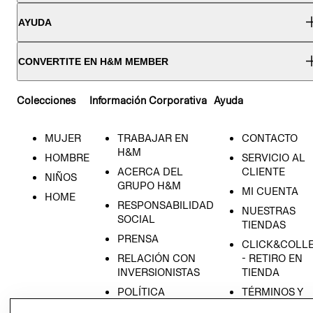
AYUDA
CONVERTITE EN H&M MEMBER
Colecciones
Información Corporativa
Ayuda
MUJER
TRABAJAR EN
CONTACTO
H&M
HOMBRE
SERVICIO AL
ACERCA DEL
CLIENTE
NIÑOS
GRUPO H&M
MI CUENTA
HOME
RESPONSABILIDAD
NUESTRAS
SOCIAL
TIENDAS
PRENSA
CLICK&COLL
RELACIÓN CON
- RETIRO EN
INVERSIONISTAS
TIENDA
POLÍTICA
TÉRMINOS Y
EMPRESARIAL
CONDICIONE