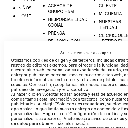
ACERCA DEL
CLIENTE
NIÑOS
GRUPO H&M
MI CUENTA
HOME
RESPONSABILIDAD
NUESTRAS
SOCIAL
TIENDAS
PRENSA
CLICK&COLL
RELACIÓN CON
- RETIRO EN
INVERSIONISTAS
TIENDA
Antes de empezar a comprar
POLÍTICA
TÉRMINOS Y
Utilizamos cookies de origen y de terceros, incluidas otras 
EMPRESARIAL
CONDICIONE
rastreo de editores externos, para ofrecerle la funcionalid
AVISO DE
nuestro sitio web, personalizar su experiencia de usuario, rea
PRIVACIDAD
entregar publicidad personalizada en nuestros sitios web, a
boletines informativos en Internet y a través de plataformas
GIFT CARD
sociales. Con ese fin, recopilamos información sobre el usua
patrones de navegación y el dispositivo.
AVISO DE
Al hacer clic en “Aceptar todas”, acepta y está de acuerdo e
COOKIES
compartamos esta información con terceros, como nuestros
publicitarios. Al elegir “Solo cookies requeridas”, se bloque
opcionales, lo que limita nuestra entrega de contenido y fu
personalizadas. Haga clic en “Configuración de cookies y se
personalizar sus opciones. Visite nuestro aviso de cookies 
de datos para obtener más información.