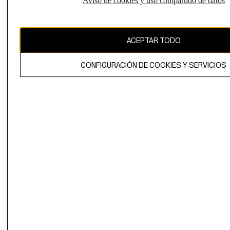
Aviso de cookies y uso compartido de datos
Uruguay ($U)
CAMBIAR REGIÓN
ACEPTAR TODO
CONFIGURACIÓN DE COOKIES Y SERVICIOS
El contenido de esta página web está protegido por copyright y es
propiedad de H&M Hennes & Mauritz AB.