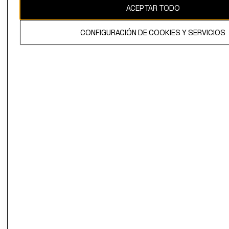
ACEPTAR TODO
CONFIGURACIÓN DE COOKIES Y SERVICIOS
El contenido de esta página web está protegido por copyright y es
propiedad de H&M Hennes & Mauritz AB.