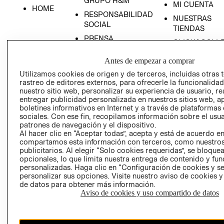
GRUPO H&M
MI CUENTA
HOME
RESPONSABILIDAD
NUESTRAS
SOCIAL
TIENDAS
PRENSA
CLICK&COLL
RELACIÓN CON
- RETIRO EN
Antes de empezar a comprar
INVERSIONISTAS
TIENDA
Utilizamos cookies de origen y de terceros, incluidas otras 
POLÍTICA
TÉRMINOS Y
rastreo de editores externos, para ofrecerle la funcionalid
EMPRESARIAL
CONDICIONE
nuestro sitio web, personalizar su experiencia de usuario, rea
entregar publicidad personalizada en nuestros sitios web, a
AVISO DE
boletines informativos en Internet y a través de plataformas
PRIVACIDAD
sociales. Con ese fin, recopilamos información sobre el usua
GIFT CARD
patrones de navegación y el dispositivo.
Al hacer clic en “Aceptar todas”, acepta y está de acuerdo e
AVISO DE
compartamos esta información con terceros, como nuestros
COOKIES
publicitarios. Al elegir “Solo cookies requeridas”, se bloque
opcionales, lo que limita nuestra entrega de contenido y fu
personalizadas. Haga clic en “Configuración de cookies y se
personalizar sus opciones. Visite nuestro aviso de cookies 
de datos para obtener más información.
Aviso de cookies y uso compartido de datos
Uruguay ($U)
CAMBIAR REGIÓN