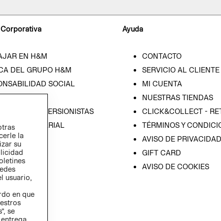
 Corporativa
Ayuda
AJAR EN H&M
CONTACTO
CA DEL GRUPO H&M
SERVICIO AL CLIENTE
ONSABILIDAD SOCIAL
MI CUENTA
SA
NUESTRAS TIENDAS
IÓN CON INVERSIONISTAS
CLICK&COLLECT - RE
ICA EMPRESARIAL
TÉRMINOS Y CONDICI
otras
cerle la
AVISO DE PRIVACIDA
izar su
blicidad
GIFT CARD
oletines
AVISO DE COOKIES
redes
l usuario,
erdo en que
estros
”, se
 entrega