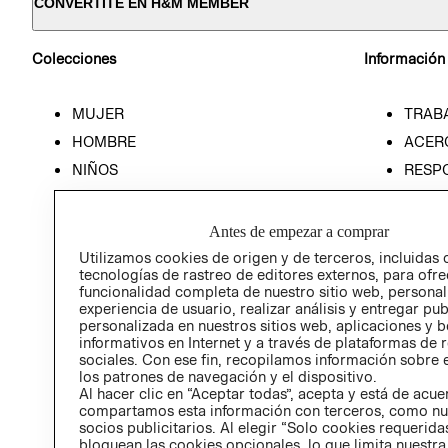
CONVERTITE EN H&M MEMBER
Colecciones
Información
MUJER
TRAB
HOMBRE
ACER
NIÑOS
RESP
HOME
PREN
RELAC
Antes de empezar a comprar
POLÍT
Utilizamos cookies de origen y de terceros, incluidas 
tecnologías de rastreo de editores externos, para ofre
funcionalidad completa de nuestro sitio web, personal
experiencia de usuario, realizar análisis y entregar pu
personalizada en nuestros sitios web, aplicaciones y b
informativos en Internet y a través de plataformas de 
sociales. Con ese fin, recopilamos información sobre e
los patrones de navegación y el dispositivo.
Al hacer clic en “Aceptar todas”, acepta y está de acu
compartamos esta información con terceros, como nu
socios publicitarios. Al elegir “Solo cookies requeridas
bloquean las cookies opcionales, lo que limita nuestra